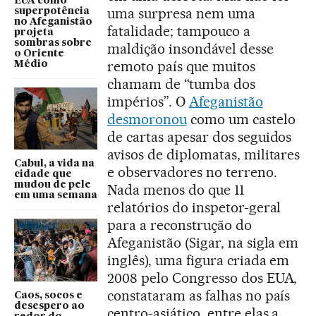
EUA como
uma surpresa nem uma
superpotência
no Afeganistão
fatalidade; tampouco a
projeta
sombras sobre
maldição insondável desse
o Oriente
remoto país que muitos
Médio
chamam de “tumba dos
impérios”. O
Afeganistão
desmoronou
como um castelo
de cartas apesar dos seguidos
avisos de diplomatas, militares
Cabul, a vida na
e observadores no terreno.
cidade que
mudou de pele
Nada menos do que 11
em uma semana
relatórios do inspetor-geral
para a reconstrução do
Afeganistão (Sigar, na sigla em
inglês), uma figura criada em
2008 pelo Congresso dos EUA,
constataram as falhas no país
Caos, socos e
desespero ao
centro-asiático, entre elas a