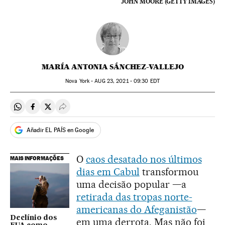
JOHN MOORE (GETTY IMAGES)
MARÍA ANTONIA SÁNCHEZ-VALLEJO
Nova York -
AUG
23, 2021 - 09:30
EDT
Compartir en Whatsapp
Compartir en Facebook
Compartir en Twitter
Desplegar Redes Sociales
Añadir EL PAÍS en Google
O
caos desatado nos últimos
MAIS INFORMAÇÕES
dias em Cabul
transformou
uma decisão popular —a
retirada das tropas norte-
americanas do Afeganistão
—
Declínio dos
em uma derrota. Mas não foi