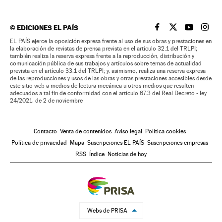
©
EDICIONES EL PAÍS
EL PAÍS BRASIL EN
EL PAÍS BRASI
EL PAÍS B
EL PA
EL PAÍS ejerce la oposición expresa frente al uso de sus obras y prestaciones en
la elaboración de revistas de prensa prevista en el artículo 32.1 del TRLPI;
también realiza la reserva expresa frente a la reproducción, distribución y
comunicación pública de sus trabajos y artículos sobre temas de actualidad
prevista en el artículo 33.1 del TRLPI; y, asimismo, realiza una reserva expresa
de las reproducciones y usos de las obras y otras prestaciones accesibles desde
este sitio web a medios de lectura mecánica u otros medios que resulten
adecuados a tal fin de conformidad con el artículo 67.3 del Real Decreto - ley
24/2021, de 2 de noviembre
Contacto
Venta de contenidos
Aviso legal
Política cookies
Política de privacidad
Mapa
Suscripciones EL PAÍS
Suscripciones empresas
RSS
Índice
Noticias de hoy
Webs de PRISA