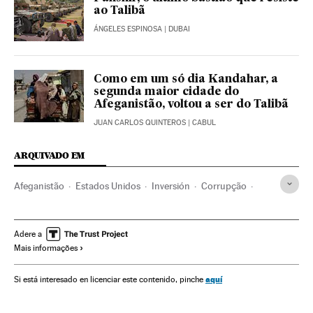
ao Talibã
ÁNGELES ESPINOSA
| DUBAI
Como em um só dia Kandahar, a
segunda maior cidade do
Afeganistão, voltou a ser do Talibã
JUAN CARLOS QUINTEROS
| CABUL
ARQUIVADO EM
Afeganistão
Estados Unidos
Inversión
Corrupção
Talibãs
Ajuda humanitária
Ashraf Ghani
Guerra
Ásia
Ayudas públicas
Conflitos
Conflictos armados
Adere a
Mais informações
Política
Cabul
Joseph Biden
Barack Obama
Força segurança
Política exterior
aquí
Si está interesado en licenciar este contenido, pinche