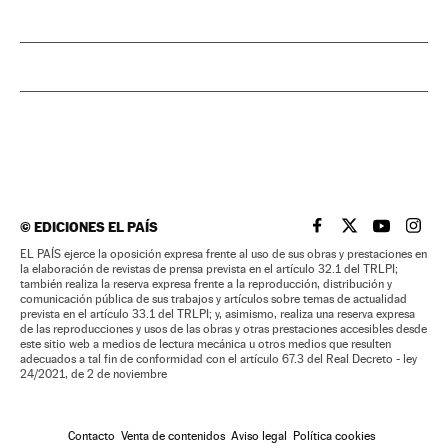
©
EDICIONES EL PAÍS
EL PAÍS BRASIL EN
EL PAÍS BRASI
EL PAÍS B
EL PA
EL PAÍS ejerce la oposición expresa frente al uso de sus obras y prestaciones en
la elaboración de revistas de prensa prevista en el artículo 32.1 del TRLPI;
también realiza la reserva expresa frente a la reproducción, distribución y
comunicación pública de sus trabajos y artículos sobre temas de actualidad
prevista en el artículo 33.1 del TRLPI; y, asimismo, realiza una reserva expresa
de las reproducciones y usos de las obras y otras prestaciones accesibles desde
este sitio web a medios de lectura mecánica u otros medios que resulten
adecuados a tal fin de conformidad con el artículo 67.3 del Real Decreto - ley
24/2021, de 2 de noviembre
Contacto
Venta de contenidos
Aviso legal
Política cookies