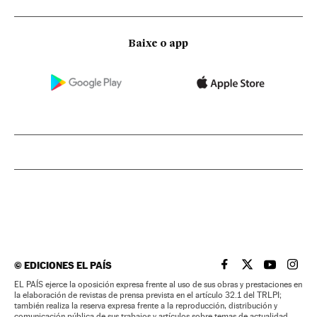
Baixe o app
©
EDICIONES EL PAÍS
EL PAÍS BRASIL EN
EL PAÍS BRASI
EL PAÍS B
EL PA
EL PAÍS ejerce la oposición expresa frente al uso de sus obras y prestaciones en
la elaboración de revistas de prensa prevista en el artículo 32.1 del TRLPI;
también realiza la reserva expresa frente a la reproducción, distribución y
comunicación pública de sus trabajos y artículos sobre temas de actualidad