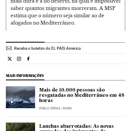
mais dura é a do deserto, na qual é impossível
saber quantos migrantes morreram. A MSF
estima que o número seja similar ao de
afogados no Mediterrâneo.
Receba o boletim do EL PAÍS América
Internacional El País Brasil en Twitter
Internacional El País Brasil en Instagram
Internacional El País Brasil en Facebook
MAIS INFORMAÇÕES
Mais de 10.000 pessoas são
resgatadas no Mediterrâneo em 48
horas
PABLO ORDAZ
| ROMA
Lanchas abarrotadas: As novas