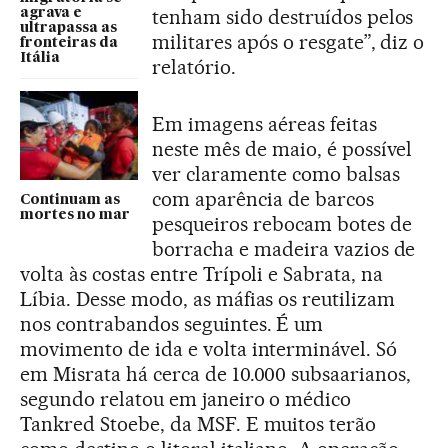
tenham sido destruídos pelos
agrava e
ultrapassa as
militares após o resgate”, diz o
fronteiras da
Itália
relatório.
Em imagens aéreas feitas
neste mês de maio, é possível
ver claramente como balsas
com aparência de barcos
Continuam as
mortes no mar
pesqueiros rebocam botes de
borracha e madeira vazios de
volta às costas entre Trípoli e Sabrata, na
Líbia. Desse modo, as máfias os reutilizam
nos contrabandos seguintes. É um
movimento de ida e volta interminável. Só
em Misrata há cerca de 10.000 subsaarianos,
segundo relatou em janeiro o médico
Tankred Stoebe, da MSF. E muitos terão