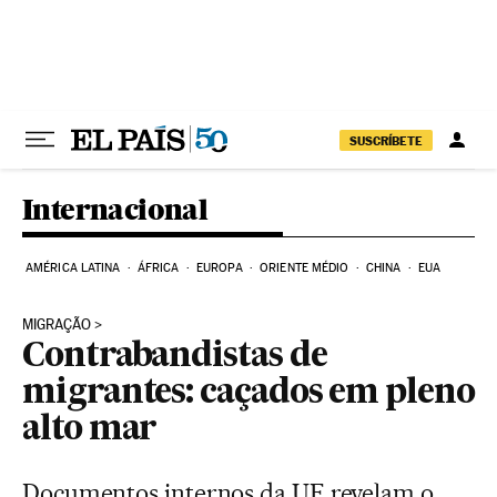
Pular para o conteúdo
SUSCRÍBETE
Internacional
AMÉRICA LATINA
ÁFRICA
EUROPA
ORIENTE MÉDIO
CHINA
EUA
MIGRAÇÃO
Contrabandistas de
migrantes: caçados em pleno
alto mar
Documentos internos da UE revelam o