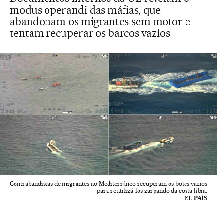
modus operandi das máfias, que
abandonam os migrantes sem motor e
tentam recuperar os barcos vazios
Contrabandistas de migrantes no Mediterrâneo recuperam os botes vazios
para reutilizá-los zarpando da costa líbia.
EL PAÍS