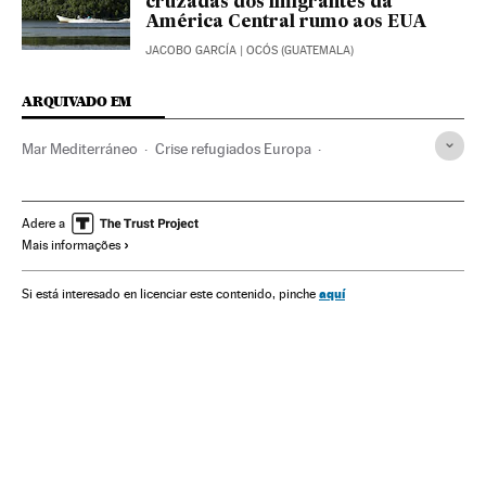
cruzadas dos imigrantes da
América Central rumo aos EUA
JACOBO GARCÍA
| OCÓS (GUATEMALA)
ARQUIVADO EM
Mar Mediterráneo
Crise refugiados Europa
Crise migratória
Oceanos e mares
Imigrantes
Crise humanitária
Refugiados
Problemas demográficos
Adere a
Mais informações
Imigração
Política migração
Vítimas guerra
Catástrofes
Fronteiras
Espaços naturais
Migração
aquí
Si está interesado en licenciar este contenido, pinche
Política exterior
Água
Demografia
Acontecimentos
União Europeia
Organizações internacionais
Europa
Conflitos
Meio ambiente
Sociedade