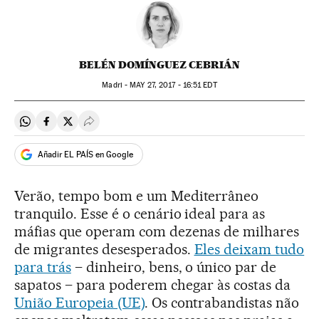
BELÉN DOMÍNGUEZ CEBRIÁN
Madri -
MAY
27, 2017 - 16:51
EDT
Compartir en Whatsapp
Compartir en Facebook
Compartir en Twitter
Desplegar Redes Sociales
Añadir EL PAÍS en Google
Verão, tempo bom e um Mediterrâneo
tranquilo. Esse é o cenário ideal para as
máfias que operam com dezenas de milhares
de migrantes desesperados.
Eles deixam tudo
para trás
– dinheiro, bens, o único par de
sapatos – para poderem chegar às costas da
União Europeia (UE)
. Os contrabandistas não