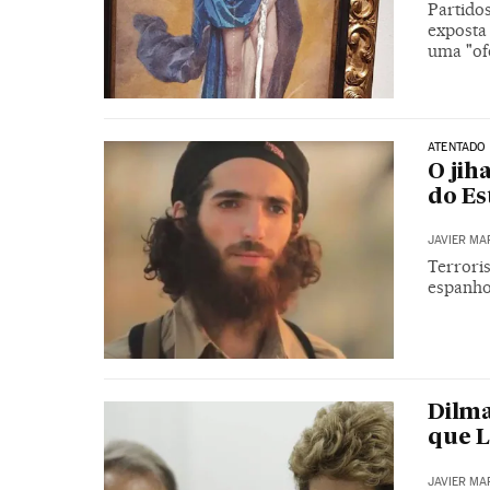
Partido
exposta
uma "of
ATENTADO
O jih
do Es
JAVIER MA
Terrori
espanho
Dilma
que L
JAVIER MA