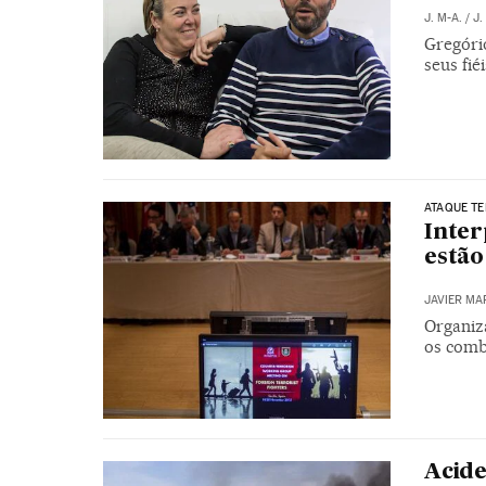
J. M-A.
/
J.
Gregório
seus fi
ATAQUE TE
Inter
estão
JAVIER MA
Organiza
os comb
Acide