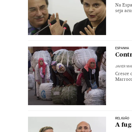
Na Espan
seja ac
ESPANHA
Cont
JAVIER MA
Cresce 
Marroco
RELIGIÃO
A fug