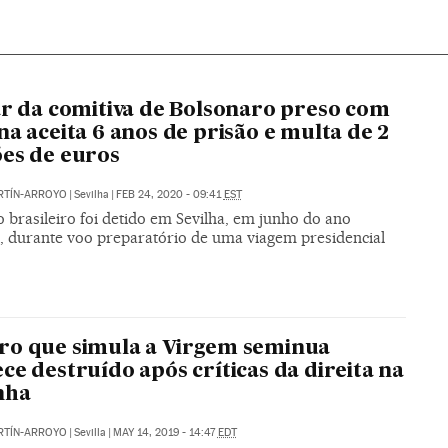
ar da comitiva de Bolsonaro preso com
na aceita 6 anos de prisão e multa de 2
es de euros
RTÍN-ARROYO
|
Sevilha
|
FEB 24, 2020 - 09:41
EST
 brasileiro foi detido em Sevilha, em junho do ano
, durante voo preparatório de uma viagem presidencial
o que simula a Virgem seminua
ce destruído após críticas da direita na
nha
RTÍN-ARROYO
|
Sevilla
|
MAY 14, 2019 - 14:47
EDT