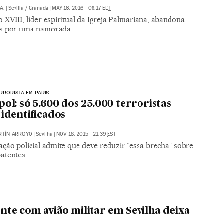
 A.
|
Sevilla / Granada
|
MAY 16, 2016 - 08:17
EDT
 XVIII, líder espiritual da Igreja Palmariana, abandona
éis por uma namorada
RRORISTA EM PARIS
pol: só 5.600 dos 25.000 terroristas
 identificados
RTÍN-ARROYO
|
Sevilha
|
NOV 18, 2015 - 21:39
EST
ção policial admite que deve reduzir “essa brecha” sobre
atentes
nte com avião militar em Sevilha deixa