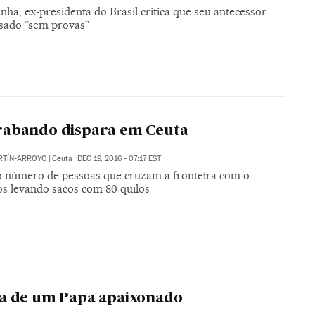
ha, ex-presidenta do Brasil critica que seu antecessor
usado “sem provas”
rabando dispara em Ceuta
RTÍN-ARROYO
|
Ceuta
|
DEC 19, 2016 - 07:17
EST
o número de pessoas que cruzam a fronteira com o
s levando sacos com 80 quilos
a de um Papa apaixonado