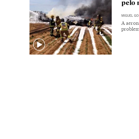
pelo
MIGUEL GO
A aeron
problem