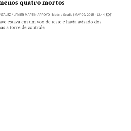
 menos quatro mortos
NZÁLEZ
/
JAVIER MARTÍN-ARROYO
|
Madri / Sevilla
|
MAY 09, 2015 - 12:44
EDT
ave estava em um voo de teste e havia avisado dos
as à torre de controle