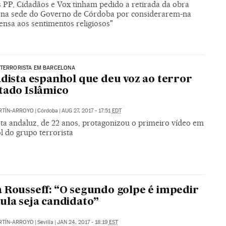
s PP, Cidadãos e Vox tinham pedido a retirada da obra
 na sede do Governo de Córdoba por considerarem-na
ensa aos sentimentos religiosos"
 TERRORISTA EM BARCELONA
adista espanhol que deu voz ao terror
tado Islâmico
RTÍN-ARROYO
|
Córdoba
|
AUG 27, 2017 - 17:51
EDT
sta andaluz, de 22 anos, protagonizou o primeiro vídeo em
l do grupo terrorista
 Rousseff: “O segundo golpe é impedir
ula seja candidato”
RTÍN-ARROYO
|
Sevilla
|
JAN 24, 2017 - 18:19
EST