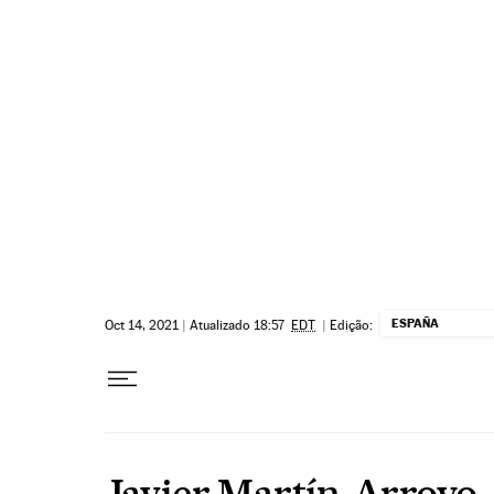
Pular para o conteúdo
ESPAÑA
Oct 14, 2021
|
Atualizado 18:57
EDT
|
Edição:
Javier Martín-Arroyo