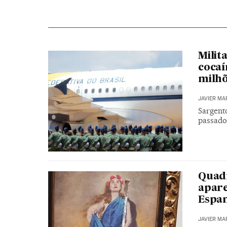
Milit
cocaí
milhõ
JAVIER MA
Sargento
passado
Quadr
apare
Espa
JAVIER MA