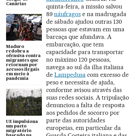
Canárias
quinta-feira, a missão salvou
89
náufragos
e na madrugada
de sábado ajudou outras 130
pessoas que estavam em uma
barcaça que afundava. A
embarcação, que tem
Maduro
capacidade para transportar
redobra a
ofensiva contra
no máximo 120 pessoas,
migrantes que
retornam por
navega ao sul da ilha italiana
acessos ilegais
de
Lampedusa
com excesso de
em meio à
pandemia
peso e necessita de ajuda,
conforme avisou através das
suas redes sociais. A tripulação
denunciou a falta de resposta
aos pedidos de socorro por
parte das autoridades
UE impulsiona
um pacto
europeias, em particular da
migratório
Guarda Costeira italiana e das
baseado na