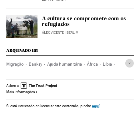
A cultura se compromete com os
refugiados
ÁLEX VICENTE
| BERLIM
ARQUIVADO EM
Migração
Banksy
Ajuda humanitária
África
Líbia
Itália
Lampedusa
Mar Mediterráneo
Embarcaciones
ONU
ONG
Coronavirus Covid-19
Coronavirus
Adere a
Mais informações
Imigração
Imigração irregular
Resgate vítimas
aquí
Si está interesado en licenciar este contenido, pinche