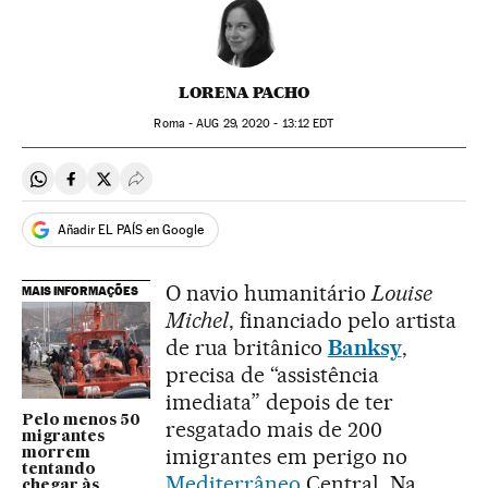
LORENA PACHO
Roma -
AUG
29, 2020 - 13:12
EDT
Compartir en Whatsapp
Compartir en Facebook
Compartir en Twitter
Desplegar Redes Sociales
Añadir EL PAÍS en Google
O navio humanitário
Louise
MAIS INFORMAÇÕES
Michel
, financiado pelo artista
de rua britânico
Banksy
,
precisa de “assistência
imediata” depois de ter
Pelo menos 50
resgatado mais de 200
migrantes
imigrantes em perigo no
morrem
tentando
Mediterrâneo
Central. Na
chegar às