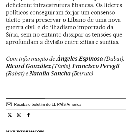
deficiente infraestrutura libanesa. Os líderes
políticos conseguiram forjar um consenso
tácito para preservar o Líbano de uma nova
guerra civil e do jihadismo importado da
Síria, sem no entanto dissipar as tensões que
aprofundam a divisão entre xiitas e sunitas.
Com informação de
Ángeles Espinosa
(Dubai),
Ricard González
(Túnis),
Francisco Peregil
(Rabat) e
Natalia Sancha
(Beirute)
Receba o boletim do EL PAÍS América
Internacional El País Brasil en Twitter
Internacional El País Brasil en Instagram
Internacional El País Brasil en Facebook
MAIS INFORMAÇÕES