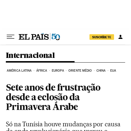
Pular para o conteúdo
SUSCRÍBETE
Internacional
AMÉRICA LATINA
ÁFRICA
EUROPA
ORIENTE MÉDIO
CHINA
EUA
Sete anos de frustração
desde a eclosão da
Primavera Árabe
Só na Tunísia houve mudanças por causa