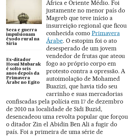
África e Oriente Médio. Foi
justamente no menor país do
Magreb que teve início a
insurreição regional que ficou
Seca e guerra
conhecida como
Primavera
impulsionam
êxodo rural na
Árabe
. O estopim foi o ato
Síria
desesperado de um jovem
vendedor de frutas que ateou
Ex-ditador
fogo ao próprio corpo em
Hosni Mubarak
é solto seis
protesto contra a opressão. A
anos depois da
autoimolação de Mohamed
Primavera
Árabe no Egito
Buazizi, que havia tido seu
carrinho e suas mercadorias
confiscadas pela polícia em 17 de dezembro
de 2010 na localidade de Sidi Buzid,
desencadeou uma revolta popular que forçou
o ditador Zin el Abidin Ben Ali a fugir do
país. Foi a primeira de uma série de