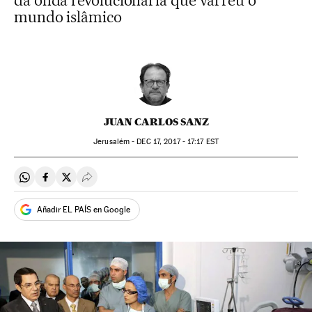
da onda revolucionária que varreu o
mundo islâmico
JUAN CARLOS SANZ
Jerusalém -
DEC
17, 2017 - 17:17
EST
Compartir en Whatsapp
Compartir en Facebook
Compartir en Twitter
Desplegar Redes Sociales
Añadir EL PAÍS en Google