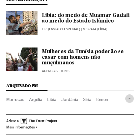
Líbia: do medo de Muamar Gadafi
ao medo do Estado Islâmico
F.P. (ENVIADO ESPECIAL)
| MISRATA (LÍBIA)
Mulheres da Tunísia poderão se
casar com homens não
muçulmanos
AGENCIAS
| TUNIS
ARQUIVADO EM
Marrocos
Argélia
Líbia
Jordânia
Síria
Iêmen
Barém
Tunísia
Egito
Primavera árabe
terrorismo islâmico
Magrebe
Palestina
Revoluções
Adere a
Mais informações
Oriente médio
Conflitos políticos
Jihadismo
África