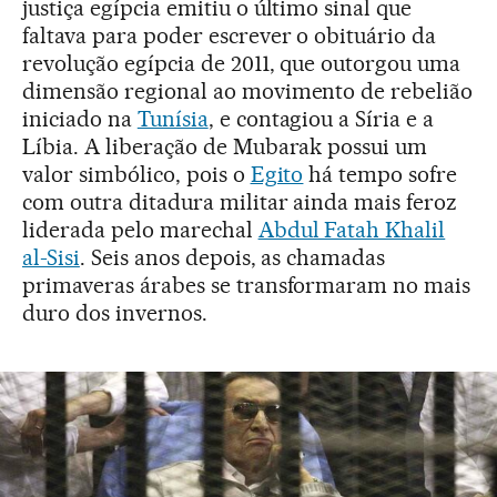
justiça egípcia emitiu o último sinal que
faltava para poder escrever o obituário da
revolução egípcia de 2011, que outorgou uma
dimensão regional ao movimento de rebelião
iniciado na
Tunísia
, e contagiou a Síria e a
Líbia. A liberação de Mubarak possui um
valor simbólico, pois o
Egito
há tempo sofre
com outra ditadura militar ainda mais feroz
liderada pelo marechal
Abdul Fatah Khalil
al-Sisi
. Seis anos depois, as chamadas
primaveras árabes se transformaram no mais
duro dos invernos.