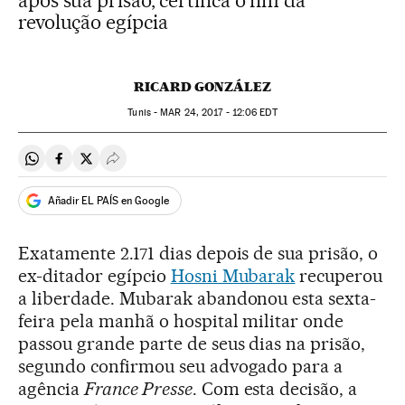
após sua prisão, certifica o fim da
revolução egípcia
RICARD GONZÁLEZ
Tunis -
MAR
24, 2017 - 12:06
EDT
Compartir en Whatsapp
Compartir en Facebook
Compartir en Twitter
Desplegar Redes Sociales
Añadir EL PAÍS en Google
Exatamente 2.171 dias depois de sua prisão, o
ex-ditador egípcio
Hosni Mubarak
recuperou
a liberdade. Mubarak abandonou esta sexta-
feira pela manhã o hospital militar onde
passou grande parte de seus dias na prisão,
segundo confirmou seu advogado para a
agência
France Presse
. Com esta decisão, a