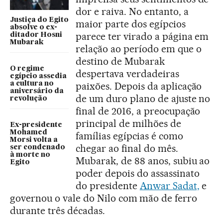
dor e raiva. No entanto, a
Justiça do Egito
maior parte dos egípcios
absolve o ex-
parece ter virado a página em
ditador Hosni
Mubarak
relação ao período em que o
destino de Mubarak
O regime
despertava verdadeiras
egípcio assedia
a cultura no
paixões. Depois da aplicação
aniversário da
de um duro plano de ajuste no
revolução
final de 2016, a preocupação
principal de milhões de
Ex-presidente
Mohamed
famílias egípcias é como
Morsi volta a
chegar ao final do mês.
ser condenado
à morte no
Mubarak, de 88 anos, subiu ao
Egito
poder depois do assassinato
do presidente
Anwar Sadat,
e
governou o vale do Nilo com mão de ferro
durante três décadas.