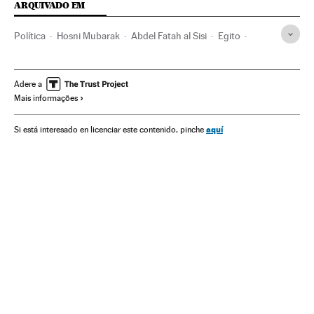
ARQUIVADO EM
Política
Hosni Mubarak
Abdel Fatah al Sisi
Egito
Primavera árabe
Revoluções
África
Oriente médio
Conflitos políticos
Ásia
Protestos sociais
Adere a
Mais informações
Mal-estar social
Problemas sociais
Sociedade
aquí
Si está interesado en licenciar este contenido, pinche