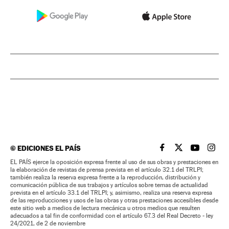
©
EDICIONES EL PAÍS
EL PAÍS BRASIL EN
EL PAÍS BRASI
EL PAÍS B
EL PA
EL PAÍS ejerce la oposición expresa frente al uso de sus obras y prestaciones en
la elaboración de revistas de prensa prevista en el artículo 32.1 del TRLPI;
también realiza la reserva expresa frente a la reproducción, distribución y
comunicación pública de sus trabajos y artículos sobre temas de actualidad
prevista en el artículo 33.1 del TRLPI; y, asimismo, realiza una reserva expresa
de las reproducciones y usos de las obras y otras prestaciones accesibles desde
este sitio web a medios de lectura mecánica u otros medios que resulten
adecuados a tal fin de conformidad con el artículo 67.3 del Real Decreto - ley
24/2021, de 2 de noviembre