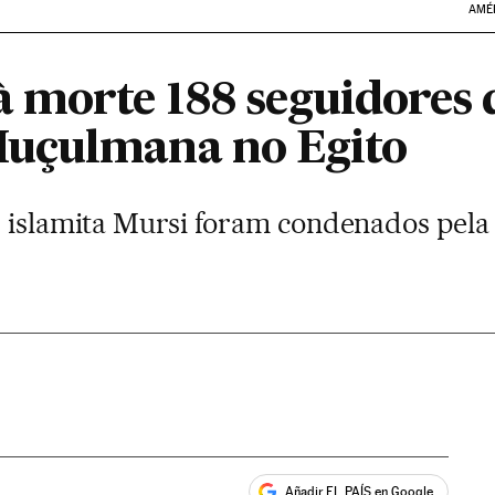
AMÉ
 morte 188 seguidores 
uçulmana no Egito
r islamita Mursi foram condenados pela
Añadir EL PAÍS en Google