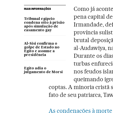
Como já aconte
MAIS INFORMAÇÕES
pena capital d
Tribunal egípcio
condena oito à prisão
Irmandade, def
após simulação de
casamento gay
província sulis
brutal deposiç
Al-Sisi confirma o
al-Audawiya, n
golpe de Estado no
Egito e assume a
Durante os dias
presidência
turbas enfurec
Egito adia o
nos feudos isla
julgamento de Morsi
queimando igre
coptas. A minoria cristã
fato de seu patriarca, Ta
As condenações à morte