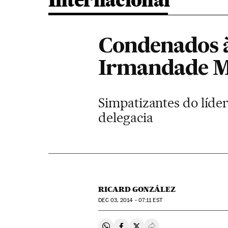
Internacional
Condenados à
Irmandade M
Simpatizantes do líde
delegacia
RICARD GONZÁLEZ
DEC
03, 2014 - 07:11
EST