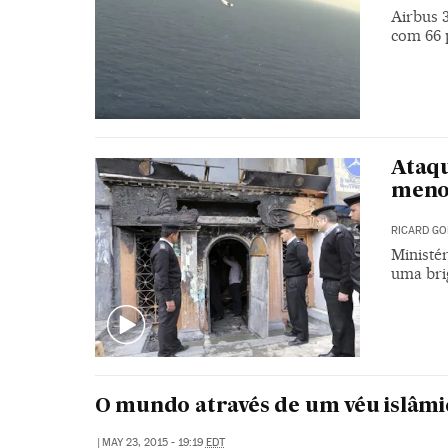
Airbus 
com 66 
Ataqu
meno
RICARD GO
Ministér
uma bri
O mundo através de um véu islâmi
|
MAY 23, 2015 - 19:19
EDT