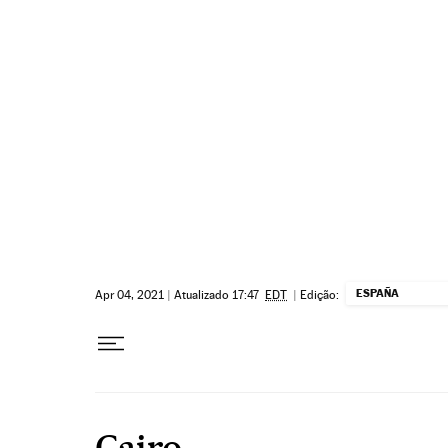
Pular para o conteúdo
ESPAÑA
Apr 04, 2021
|
Atualizado 17:47
EDT
|
Edição:
Cairo