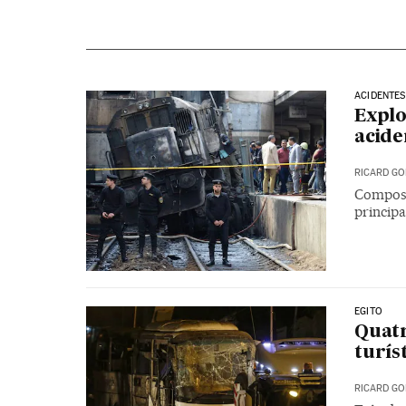
ACIDENTES
Explo
acide
RICARD GO
Composi
principa
EGITO
Quat
turís
RICARD GO