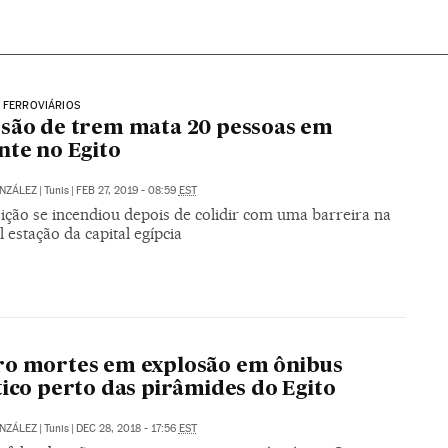
 FERROVIÁRIOS
são de trem mata 20 pessoas em
nte no Egito
NZÁLEZ
|
Tunis
|
FEB 27, 2019 - 08:59
EST
ção se incendiou depois de colidir com uma barreira na
l estação da capital egípcia
ro mortes em explosão em ônibus
tico perto das pirâmides do Egito
NZÁLEZ
|
Tunis
|
DEC 28, 2018 - 17:56
EST