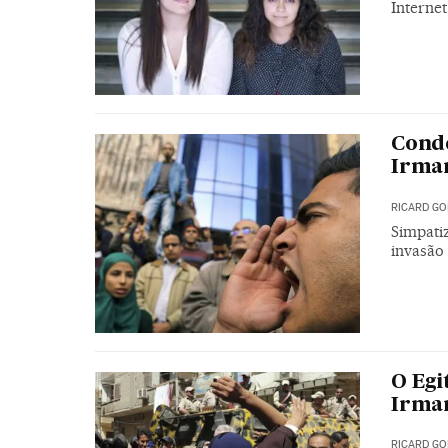
Interne
Conde
Irma
RICARD GO
Simpati
invasão
O Egi
Irma
RICARD GO