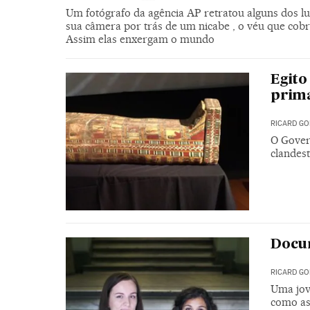
Um fotógrafo da agência AP retratou alguns dos l
sua câmera por trás de um nicabe , o véu que cob
Assim elas enxergam o mundo
Egito
prima
RICARD GO
O Gover
clandes
Docu
RICARD GO
Uma jov
como as