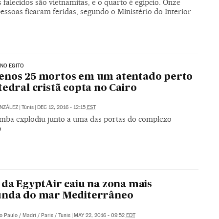
 falecidos são vietnamitas, e o quarto é egípcio. Onze
essoas ficaram feridas, segundo o Ministério do Interior
NO EGITO
enos 25 mortos em um atentado perto
tedral cristã copta no Cairo
NZÁLEZ
|
Túnis
|
DEC 12, 2016 - 12:15
EST
ba explodiu junto a uma das portas do complexo
o
 da EgyptAir caiu na zona mais
unda do mar Mediterrâneo
o Paulo / Madri / Paris / Tunis
|
MAY 22, 2016 - 09:52
EDT