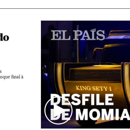
do
s
oque final à