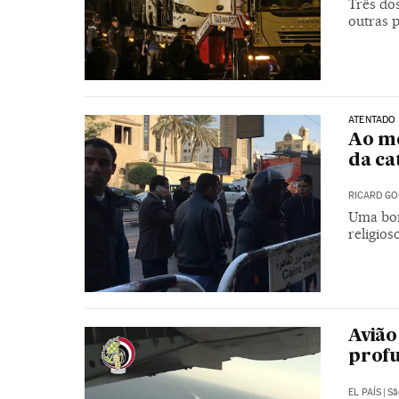
Três dos
outras p
ATENTADO 
Ao m
da ca
RICARD GO
Uma bom
religios
Avião
prof
EL PAÍS
|
Sã