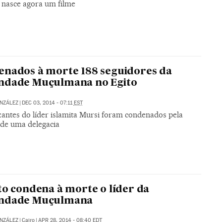
t nasce agora um filme
nados à morte 188 seguidores da
ndade Muçulmana no Egito
NZÁLEZ
|
DEC 03, 2014 - 07:11
EST
zantes do líder islamita Mursi foram condenados pela
 de uma delegacia
to condena à morte o líder da
ndade Muçulmana
NZÁLEZ
|
Cairo
|
APR 28, 2014 - 08:40
EDT