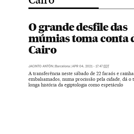
O grande desfile das
múmias toma conta 
Cairo
JACINTO ANTÓN
|
Barcelona
|
APR 04, 2021 - 17:47
EDT
A transferência neste sábado de 22 faraós e rainha
embalsamados, numa procissão pela cidade, dá o t
longa história da egiptologia como espetáculo