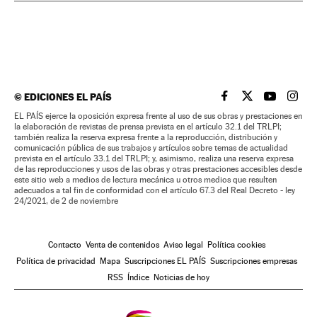
©
EDICIONES EL PAÍS
EL PAÍS BRASIL EN
EL PAÍS BRASI
EL PAÍS B
EL PA
EL PAÍS ejerce la oposición expresa frente al uso de sus obras y prestaciones en
la elaboración de revistas de prensa prevista en el artículo 32.1 del TRLPI;
también realiza la reserva expresa frente a la reproducción, distribución y
comunicación pública de sus trabajos y artículos sobre temas de actualidad
prevista en el artículo 33.1 del TRLPI; y, asimismo, realiza una reserva expresa
de las reproducciones y usos de las obras y otras prestaciones accesibles desde
este sitio web a medios de lectura mecánica u otros medios que resulten
adecuados a tal fin de conformidad con el artículo 67.3 del Real Decreto - ley
24/2021, de 2 de noviembre
Contacto
Venta de contenidos
Aviso legal
Política cookies
Política de privacidad
Mapa
Suscripciones EL PAÍS
Suscripciones empresas
RSS
Índice
Noticias de hoy