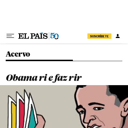
Pular para o conteúdo
SUSCRÍBETE
Acervo
Obama ri e faz rir