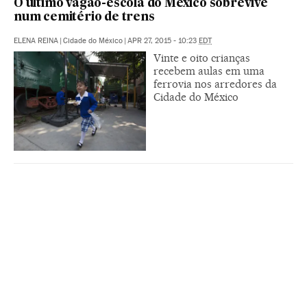
O último vagão-escola do México sobrevive
num cemitério de trens
ELENA REINA
|
Cidade do México
|
APR 27, 2015 - 10:23
EDT
Vinte e oito crianças
recebem aulas em uma
ferrovia nos arredores da
Cidade do México