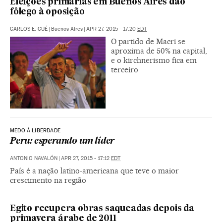
Eleições primárias em Buenos Aires dão
fôlego à oposição
CARLOS E. CUÉ
|
Buenos Aires
|
APR 27, 2015 - 17:20
EDT
O partido de Macri se
aproxima de 50% na capital,
e o kirchnerismo fica em
terceiro
MEDO À LIBERDADE
Peru: esperando um líder
ANTONIO NAVALÓN
|
APR 27, 2015 - 17:12
EDT
País é a nação latino-americana que teve o maior
crescimento na região
Egito recupera obras saqueadas depois da
primavera árabe de 2011