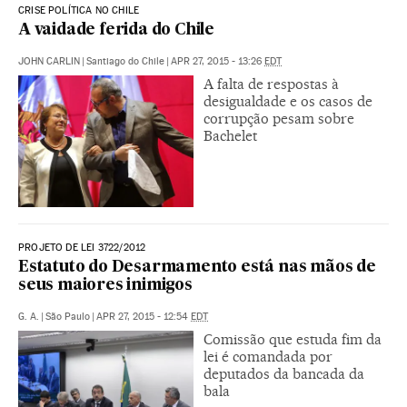
CRISE POLÍTICA NO CHILE
A vaidade ferida do Chile
JOHN CARLIN
|
Santiago do Chile
|
APR 27, 2015 - 13:26
EDT
A falta de respostas à
desigualdade e os casos de
corrupção pesam sobre
Bachelet
PROJETO DE LEI 3722/2012
Estatuto do Desarmamento está nas mãos de
seus maiores inimigos
G. A.
|
São Paulo
|
APR 27, 2015 - 12:54
EDT
Comissão que estuda fim da
lei é comandada por
deputados da bancada da
bala