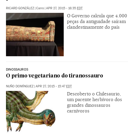
RICARD GONZÁLEZ
|
Cairo
|
APR 27, 2015 - 16:35
EDT
O Governo calcula que 4.000
peças da antiguidade saíram
clandestinamente do país
DINOSSAUROS
O primo vegetariano do tiranossauro
NUÑO DOMÍNGUEZ
|
APR 27, 2015 - 15:47
EDT
Descoberto o Chilesaurio,
um parente herbívoro dos
grandes dinossauros
carnívoros