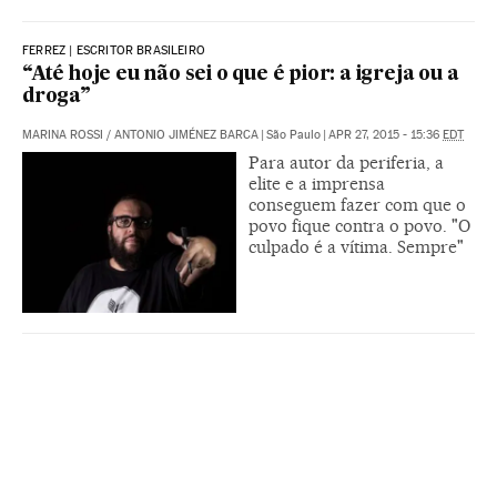
FERREZ | ESCRITOR BRASILEIRO
“Até hoje eu não sei o que é pior: a igreja ou a
droga”
MARINA ROSSI
/
ANTONIO JIMÉNEZ BARCA
|
São Paulo
|
APR 27, 2015 - 15:36
EDT
Para autor da periferia, a
elite e a imprensa
conseguem fazer com que o
povo fique contra o povo. "O
culpado é a vítima. Sempre"