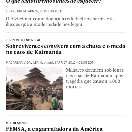
O que lembraremos antes de esquecer?
ELIANE BRUM
|
APR 27, 2015 - 09:11
EDT
O Alzheimer como doença irredutível aos heróis e às
ilusões que a modernidade nos legou
TERREMOTO NO NEPAL
Sobreviventes convivem com a chuva e o medo
no caos de Katmandu
MACARENA VIDAL LIY
|
Katmandu
|
APR 27, 2015 - 09:08
EDT
Milhares dormem sob lonas
nas ruas de Katmandu após
tragédia que causou 4.000
mortes
MULTILATINAS
FEMSA, a engarrafadora da América