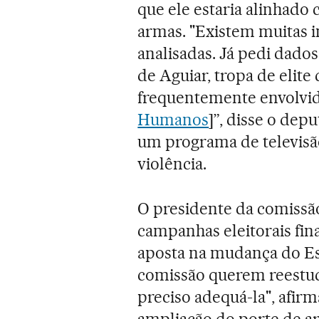
que ele estaria alinhado 
armas. "Existem muitas 
analisadas. Já pedi dado
de Aguiar, tropa de elite 
frequentemente envolvi
Humanos
]”, disse o dep
um programa de televisão
violência.
O presidente da comissã
campanhas eleitorais fi
aposta na mudança do Est
comissão querem reestuda
preciso adequá-la", afirm
ampliação do porte de ar