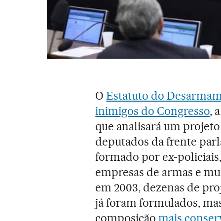
O
Estatuto do Desarma
inimigos do Congresso
, 
que analisará um projet
deputados da frente par
formado por ex-policiais
empresas de armas e mun
em 2003, dezenas de proj
já foram formulados, m
composição
mais conser