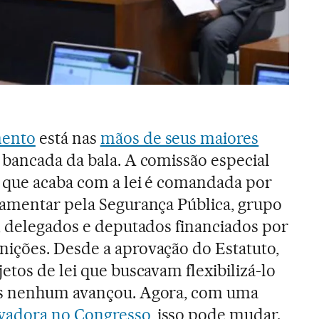
mento
está nas
mãos de seus maiores
a bancada da bala. A comissão especial
o que acaba com a lei é comandada por
lamentar pela Segurança Pública, grupo
, delegados e deputados financiados por
ições. Desde a aprovação do Estatuto,
etos de lei que buscavam flexibilizá-lo
as nenhum avançou. Agora, com uma
vadora no Congresso
, isso pode mudar.