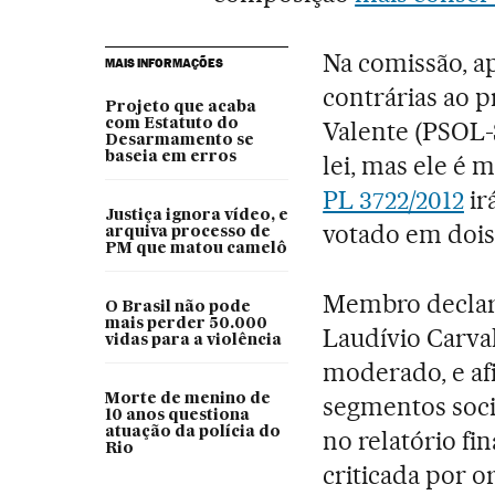
Na comissão, a
MAIS INFORMAÇÕES
contrárias ao 
Projeto que acaba
com Estatuto do
Valente (PSOL-
Desarmamento se
baseia em erros
lei, mas ele é
PL 3722/2012
ir
Justiça ignora vídeo, e
votado em dois
arquiva processo de
PM que matou camelô
Membro decla
O Brasil não pode
mais perder 50.000
Laudívio Carv
vidas para a violência
moderado, e af
Morte de menino de
segmentos socia
10 anos questiona
atuação da polícia do
no relatório fin
Rio
criticada por o