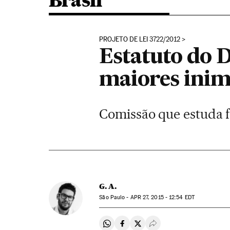
Brasil
PROJETO DE LEI 3722/2012
Estatuto do 
maiores inim
Comissão que estuda f
G. A.
São Paulo -
APR
27, 2015 - 12:54
EDT
Compartir en Whatsapp
Compartir en Facebook
Compartir en Twitter
Desplegar Redes Soci