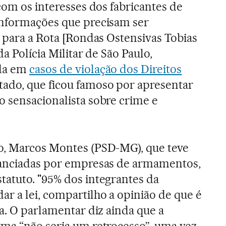
com os interesses dos fabricantes de
informações que precisam ser
s para a Rota [Rondas Ostensivas Tobias
da Polícia Militar de São Paulo,
da em
casos de violação dos Direitos
utado, que ficou famoso por apresentar
 sensacionalista sobre crime e
o, Marcos Montes (PSD-MG), que teve
nanciadas por empresas de armamentos,
atuto. "95% dos integrantes da
r a lei, compartilho a opinião de que é
a. O parlamentar diz ainda que a
ma “não seria um retrocesso”, uma vez