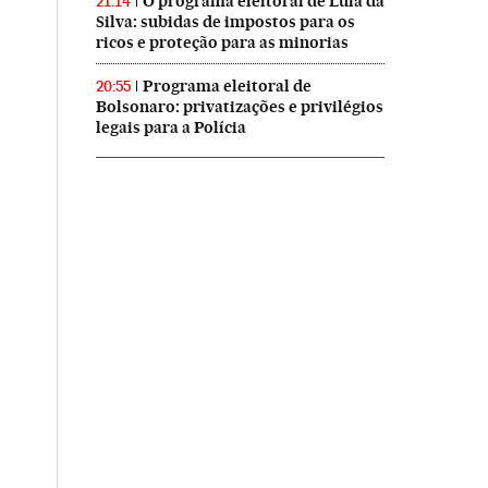
O programa eleitoral de Lula da
21:14
Silva: subidas de impostos para os
ricos e proteção para as minorias
Programa eleitoral de
20:55
Bolsonaro: privatizações e privilégios
legais para a Polícia