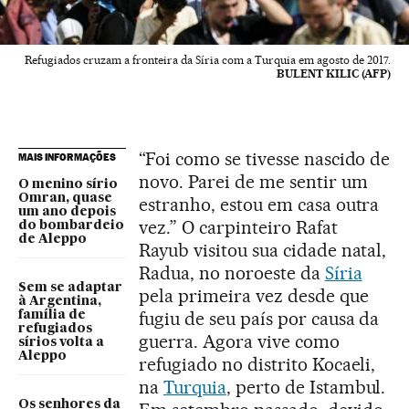
Refugiados cruzam a fronteira da Síria com a Turquia em agosto de 2017.
BULENT KILIC (AFP)
“Foi como se tivesse nascido de
MAIS INFORMAÇÕES
novo. Parei de me sentir um
O menino sírio
Omran, quase
estranho, estou em casa outra
um ano depois
vez.” O carpinteiro Rafat
do bombardeio
de Aleppo
Rayub visitou sua cidade natal,
Radua, no noroeste da
Síria
Sem se adaptar
pela primeira vez desde que
à Argentina,
fugiu de seu país por causa da
família de
refugiados
guerra. Agora vive como
sírios volta a
Aleppo
refugiado no distrito Kocaeli,
na
Turquia
, perto de Istambul.
Os senhores da