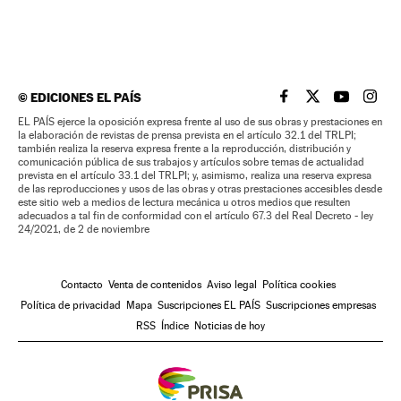
©
EDICIONES EL PAÍS
EL PAÍS BRASIL EN
EL PAÍS BRASI
EL PAÍS B
EL PA
EL PAÍS ejerce la oposición expresa frente al uso de sus obras y prestaciones en
la elaboración de revistas de prensa prevista en el artículo 32.1 del TRLPI;
también realiza la reserva expresa frente a la reproducción, distribución y
comunicación pública de sus trabajos y artículos sobre temas de actualidad
prevista en el artículo 33.1 del TRLPI; y, asimismo, realiza una reserva expresa
de las reproducciones y usos de las obras y otras prestaciones accesibles desde
este sitio web a medios de lectura mecánica u otros medios que resulten
adecuados a tal fin de conformidad con el artículo 67.3 del Real Decreto - ley
24/2021, de 2 de noviembre
Contacto
Venta de contenidos
Aviso legal
Política cookies
Política de privacidad
Mapa
Suscripciones EL PAÍS
Suscripciones empresas
RSS
Índice
Noticias de hoy