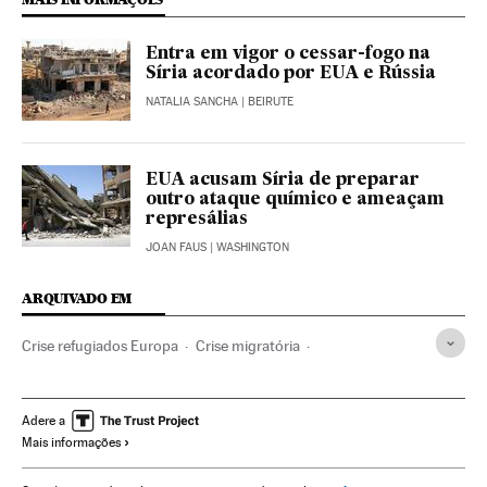
Entra em vigor o cessar-fogo na
Síria acordado por EUA e Rússia
NATALIA SANCHA
| BEIRUTE
EUA acusam Síria de preparar
outro ataque químico e ameaçam
represálias
JOAN FAUS
| WASHINGTON
ARQUIVADO EM
Crise refugiados Europa
Crise migratória
Guerra na Síria
Síria
Crise humanitária
Turquia
Refugiados
Primavera árabe
Guerra civil
Adere a
Mais informações
Política migração
Protestos sociais
Vítimas guerra