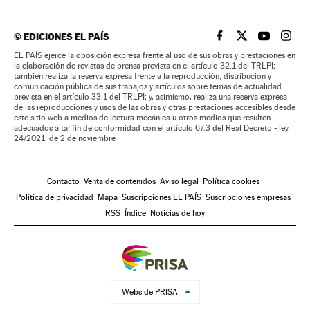
©
EDICIONES EL PAÍS
EL PAÍS BRASIL EN
EL PAÍS BRASI
EL PAÍS B
EL PA
EL PAÍS ejerce la oposición expresa frente al uso de sus obras y prestaciones en
la elaboración de revistas de prensa prevista en el artículo 32.1 del TRLPI;
también realiza la reserva expresa frente a la reproducción, distribución y
comunicación pública de sus trabajos y artículos sobre temas de actualidad
prevista en el artículo 33.1 del TRLPI; y, asimismo, realiza una reserva expresa
de las reproducciones y usos de las obras y otras prestaciones accesibles desde
este sitio web a medios de lectura mecánica u otros medios que resulten
adecuados a tal fin de conformidad con el artículo 67.3 del Real Decreto - ley
24/2021, de 2 de noviembre
Contacto
Venta de contenidos
Aviso legal
Política cookies
Política de privacidad
Mapa
Suscripciones EL PAÍS
Suscripciones empresas
RSS
Índice
Noticias de hoy
Webs de PRISA