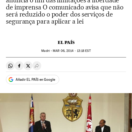
anuncia o fim das limitações à liberdade
de imprensa O comunicado avisa que não
será reduzido o poder dos serviços de
segurança para aplicar a lei
EL PAÍS
Madri -
MAR
06, 2014 - 13:18
EST
Compartir en Whatsapp
Compartir en Facebook
Compartir en Twitter
Desplegar Redes Sociales
Añadir EL PAÍS en Google