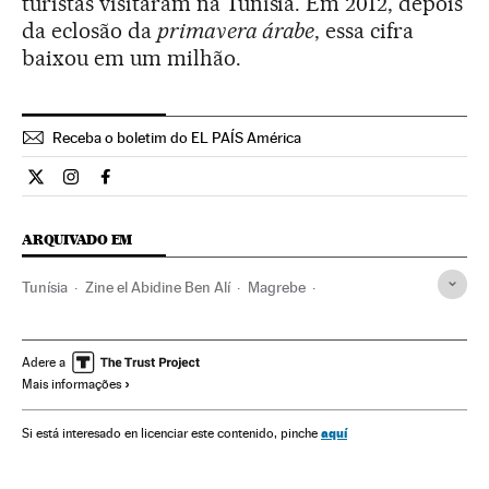
turistas visitaram na Tunísia. Em 2012, depois
da eclosão da
primavera árabe
, essa cifra
baixou em um milhão.
Receba o boletim do EL PAÍS América
Internacional El País Brasil en Twitter
Internacional El País Brasil en Instagram
Internacional El País Brasil en Facebook
ARQUIVADO EM
Tunísia
Zine el Abidine Ben Alí
Magrebe
Primavera árabe
África
Revoluções
Conflitos políticos
Política
Protestos sociais
Mal-estar social
Adere a
Mais informações
Problemas sociais
Sociedade
aquí
Si está interesado en licenciar este contenido, pinche