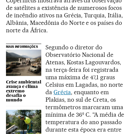
Copernicus mostrava através da observação
de satélites a existência de numerosos focos
de incêndio ativos na Grécia, Turquia, Itália,
Albânia, Macedônia do Norte e os países do
norte da África.
Segundo o diretor do
MAIS INFORMAÇÕES
Observatório Nacional de
Atenas, Kostas Lagouvardos,
na terça-feira foi registrada
uma máxima de 47,1 graus
Crise ambiental
Celsius em Lagadas, no norte
avança e clima
extremo
da
Grécia
, enquanto em
desafia o
Plakias, no sul de Creta, os
mundo
termômetros marcaram uma
mínima de 36º C. “A média de
temperatura do ano passado
durante esta época era entre