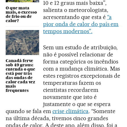
10 e 12 graus mais baixa”,
O que mata
salienta o meteorologista,
mais, o excesso
acrescentando que esta é
“a
de frio ou de
calor?
pior onda de calor do país em
tempos modernos”.
Sem um estudo de atribuição,
não é possível relacionar de
forma categórica os incêndios
Canadá ferve
sob 49 graus:
com a mudança climática. Mas
entenda o que
está por trás
estes registros excepcionais de
das ondas de
temperaturas fazem os
calor cada vez
mais
cientistas recordarem
frequentes
novamente que isto é
justamente o que se espera
quando se fala em
crise climática
. “Somente
na última década, tivemos cinco grandes
ondas de calor. A deste ano, além disso, foi a