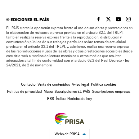
©
EDICIONES EL PAÍS
EL PAÍS BRASIL EN
EL PAÍS BRASI
EL PAÍS B
EL PA
EL PAÍS ejerce la oposición expresa frente al uso de sus obras y prestaciones en
la elaboración de revistas de prensa prevista en el artículo 32.1 del TRLPI;
también realiza la reserva expresa frente a la reproducción, distribución y
comunicación pública de sus trabajos y artículos sobre temas de actualidad
prevista en el artículo 33.1 del TRLPI; y, asimismo, realiza una reserva expresa
de las reproducciones y usos de las obras y otras prestaciones accesibles desde
este sitio web a medios de lectura mecánica u otros medios que resulten
adecuados a tal fin de conformidad con el artículo 67.3 del Real Decreto - ley
24/2021, de 2 de noviembre
Contacto
Venta de contenidos
Aviso legal
Política cookies
Política de privacidad
Mapa
Suscripciones EL PAÍS
Suscripciones empresas
RSS
Índice
Noticias de hoy
Webs de PRISA