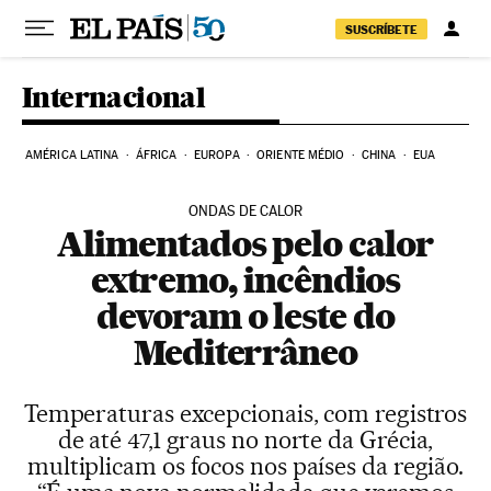
Pular para o conteúdo
SUSCRÍBETE
Internacional
AMÉRICA LATINA
ÁFRICA
EUROPA
ORIENTE MÉDIO
CHINA
EUA
ONDAS DE CALOR
Alimentados pelo calor
extremo, incêndios
devoram o leste do
Mediterrâneo
Temperaturas excepcionais, com registros
de até 47,1 graus no norte da Grécia,
multiplicam os focos nos países da região.