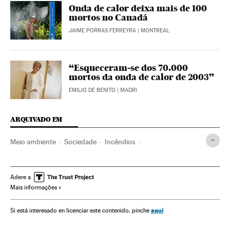
Onda de calor deixa mais de 100
mortos no Canadá
JAIME PORRAS FERREYRA
| MONTREAL
“Esqueceram-se dos 70.000
mortos da onda de calor de 2003”
EMILIO DE BENITO
| MADRI
ARQUIVADO EM
Meio ambiente
Sociedade
Incêndios
Incêndios florestais
Mudança climática
Ondas calor
Grécia
Turquia
Itália
Acontecimentos
Adere a
Mais informações
Desastres naturais
aquí
Si está interesado en licenciar este contenido, pinche