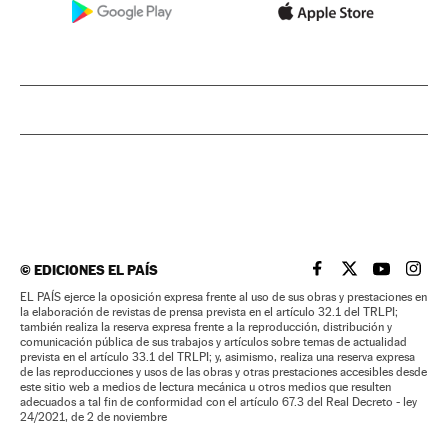
©
EDICIONES EL PAÍS
EL PAÍS BRASIL EN
EL PAÍS BRASI
EL PAÍS B
EL PA
EL PAÍS ejerce la oposición expresa frente al uso de sus obras y prestaciones en
la elaboración de revistas de prensa prevista en el artículo 32.1 del TRLPI;
también realiza la reserva expresa frente a la reproducción, distribución y
comunicación pública de sus trabajos y artículos sobre temas de actualidad
prevista en el artículo 33.1 del TRLPI; y, asimismo, realiza una reserva expresa
de las reproducciones y usos de las obras y otras prestaciones accesibles desde
este sitio web a medios de lectura mecánica u otros medios que resulten
adecuados a tal fin de conformidad con el artículo 67.3 del Real Decreto - ley
24/2021, de 2 de noviembre