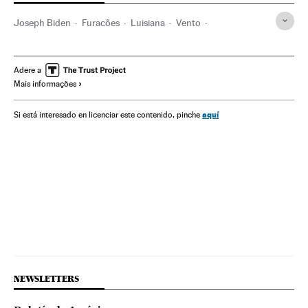
Joseph Biden
Furacões
Luisiana
Vento
Estados Unidos
Desastres naturais
América do Norte
Meteorologia
Desastres
Acontecimentos
América
Adere a
Mais informações
aquí
Si está interesado en licenciar este contenido, pinche
NEWSLETTERS