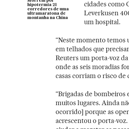
Morrem por
cidades como 
hipotermia 21
corredores de uma
Leverkusen 400
ultramaratona de
montanha na China
um hospital.
“Neste momento temos u
em telhados que precisam
Reuters um porta-voz da 
onde as seis moradias fo
casas corriam o risco d
“Brigadas de bombeiros 
muitos lugares. Ainda n
ocorrido] porque as oper
acrescentou o porta-voz.