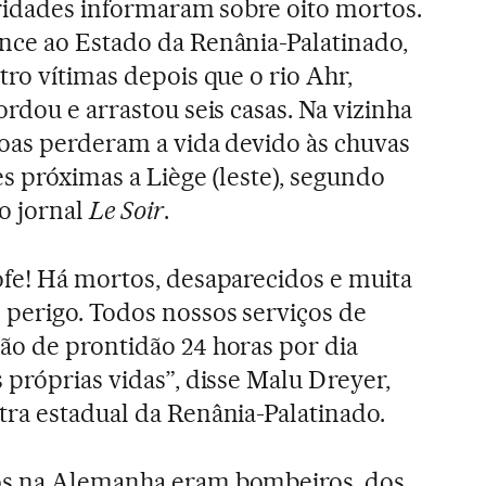
oridades informaram sobre oito mortos.
nce ao Estado da Renânia-Palatinado,
ro vítimas depois que o rio Ahr,
rdou e arrastou seis casas. Na vizinha
soas perderam a vida devido às chuvas
s próximas a Liège (leste), segundo
lo jornal
Le Soir
.
ofe! Há mortos, desaparecidos e muita
 perigo. Todos nossos serviços de
ão de prontidão 24 horas por dia
 próprias vidas”, disse Malu Dreyer,
tra estadual da Renânia-Palatinado.
os na Alemanha eram bombeiros, dos