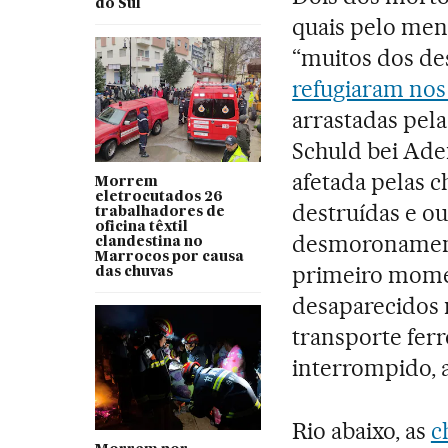
do Sul
quais pelo me
“muitos dos de
refugiaram nos
arrastadas pela
Schuld bei Aden
afetada pelas 
Morrem
eletrocutados 26
destruídas e ou
trabalhadores de
oficina têxtil
desmoronamento
clandestina no
Marrocos por causa
primeiro momen
das chuvas
desaparecidos n
transporte ferro
interrompido, 
Rio abaixo, as
c