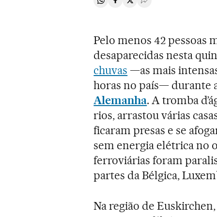
Compartir en Whatsapp
Compartir en Facebook
Compartir en Twitter
Desplegar Redes Soci
Pelo menos 42 pessoas 
desaparecidas nesta qui
chuvas
—as mais intensas
horas no país— durante a
Alemanha
. A tromba d’
rios, arrastou várias cas
ficaram presas e se afog
sem energia elétrica no 
ferroviárias foram para
partes da Bélgica, Luxem
Na região de Euskirchen,