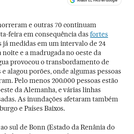
Añadir EL PAÍS en Google
ales
morreram e outras 70 continuam
nta-feira em consequência das
fortes
 já medidas em um intervalo de 24
 noite e a madrugada no oeste da
água provocou o transbordamento de
as e alagou porões, onde algumas pessoas
aram. Pelo menos 200.000 pessoas estão
oeste da Alemanha, e várias linhas
lisadas. As inundações afetaram também
burgo e Países Baixos.
 ao sul de Bonn (Estado da Renânia do