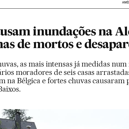
AMÉ
ausam inundações na A
as de mortos e desapar
huvas, as mais intensas já medidas num 
ários moradores de seis casas arrastada
 na Bélgica e fortes chuvas causaram 
aixos.