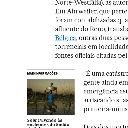
Norte-Westfália), as aut
Em Ahrweiler, que perte
foram contabilizadas quat
afluente do Reno, transbo
Bélgica
, outras duas pes
torrenciais em localidade
fontes oficiais citadas pe
“É uma catástr
MAIS INFORMAÇÕES
gente ainda em
emergência est
arriscando suas
primeira-minis
Sobrevivendo às
enchentes do Sudão
Dois dos mort