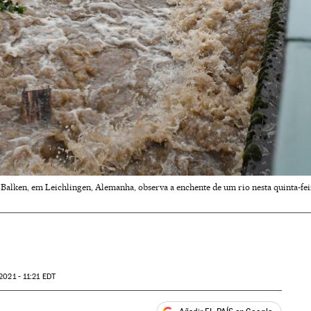
Balken, em Leichlingen, Alemanha, observa a enchente de um rio nesta quinta-fei
2021 - 11:21
EDT