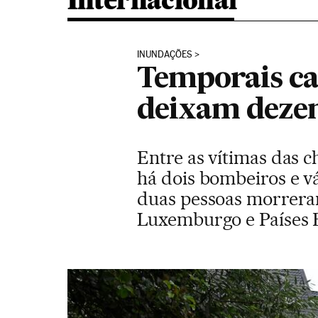
Internacional
INUNDAÇÕES
Temporais c
deixam dezen
Entre as vítimas das c
há dois bombeiros e v
duas pessoas morreram
Luxemburgo e Países B