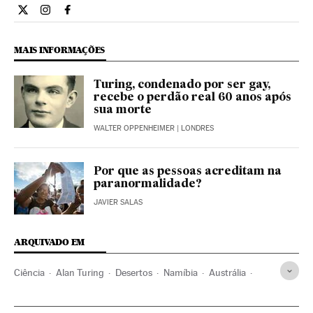
Ciencia El País Brasil en Twitter
Ciencia El País Brasil en Instagram
Ciencia El País Brasil en Facebook
MAIS INFORMAÇÕES
Turing, condenado por ser gay,
recebe o perdão real 60 anos após
sua morte
WALTER OPPENHEIMER
| LONDRES
Por que as pessoas acreditam na
paranormalidade?
JAVIER SALAS
ARQUIVADO EM
Ciência
Alan Turing
Desertos
Namíbia
Austrália
Espaços naturais
África
Biologia
Meio ambiente