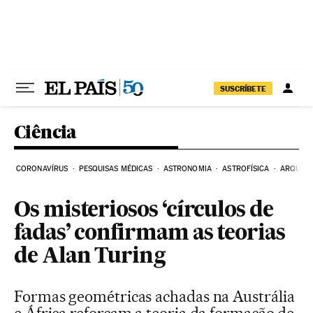
Pular para o conteúdo
SUSCRÍBETE
Ciência
CORONAVÍRUS
PESQUISAS MÉDICAS
ASTRONOMIA
ASTROFÍSICA
ARQUEO
Os misteriosos ‘círculos de
fadas’ confirmam as teorias
de Alan Turing
Formas geométricas achadas na Austrália