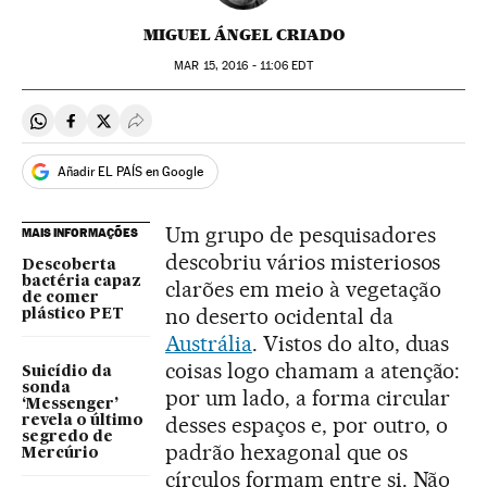
MIGUEL ÁNGEL CRIADO
MAR
15, 2016 - 11:06
EDT
Compartir en Whatsapp
Compartir en Facebook
Compartir en Twitter
Desplegar Redes Sociales
Añadir EL PAÍS en Google
Um grupo de pesquisadores
MAIS INFORMAÇÕES
descobriu vários misteriosos
Descoberta
bactéria capaz
clarões em meio à vegetação
de comer
no deserto ocidental da
plástico PET
Austrália
. Vistos do alto, duas
coisas logo chamam a atenção:
Suicídio da
sonda
por um lado, a forma circular
‘Messenger’
desses espaços e, por outro, o
revela o último
segredo de
padrão hexagonal que os
Mercúrio
círculos formam entre si. Não