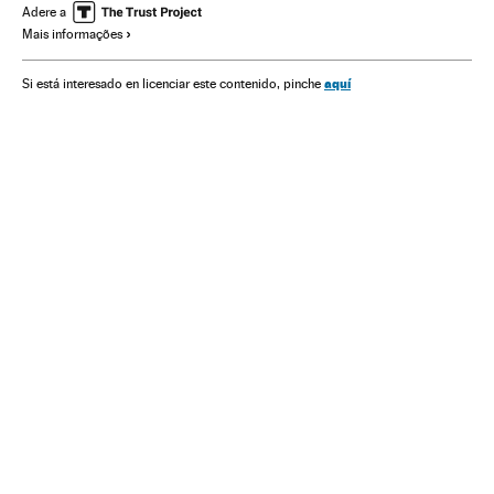
Ciências naturais
Adere a
Mais informações
aquí
Si está interesado en licenciar este contenido, pinche