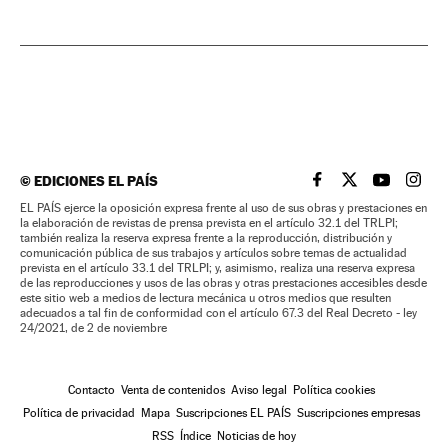
©
EDICIONES EL PAÍS
EL PAÍS BRASIL EN
EL PAÍS BRASI
EL PAÍS B
EL PA
EL PAÍS ejerce la oposición expresa frente al uso de sus obras y prestaciones en
la elaboración de revistas de prensa prevista en el artículo 32.1 del TRLPI;
también realiza la reserva expresa frente a la reproducción, distribución y
comunicación pública de sus trabajos y artículos sobre temas de actualidad
prevista en el artículo 33.1 del TRLPI; y, asimismo, realiza una reserva expresa
de las reproducciones y usos de las obras y otras prestaciones accesibles desde
este sitio web a medios de lectura mecánica u otros medios que resulten
adecuados a tal fin de conformidad con el artículo 67.3 del Real Decreto - ley
24/2021, de 2 de noviembre
Contacto
Venta de contenidos
Aviso legal
Política cookies
Política de privacidad
Mapa
Suscripciones EL PAÍS
Suscripciones empresas
RSS
Índice
Noticias de hoy