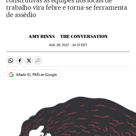
construtivas às equipes nos locais de
trabalho vira febre e torna-se ferramenta
de assédio
AMY BINNS
THE CONVERSATION
AUG
28, 2017 - 14:37
EDT
Compartir en Whatsapp
Compartir en Facebook
Compartir en Twitter
Desplegar Redes Sociales
Añadir EL PAÍS en Google