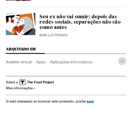
Seu ex não vai sumir: depois das
redes sociais, separações não são
como antes
MARI LUZ PEINADO
ARQUIVADO EM
Assédio virtual
Apps
Aplicações informáticas
Cibernautas
Integridade pessoal
Telefonia celular multimídia
Programas informáticos
Adere a
Mais informações
Celular
Internet
Informática
Telefonia
Mobilidade
Delitos
Tecnologia
Indústria
Telecomunicações
aquí
Si está interesado en licenciar este contenido, pinche
Justiça
Comunicações
Ciência