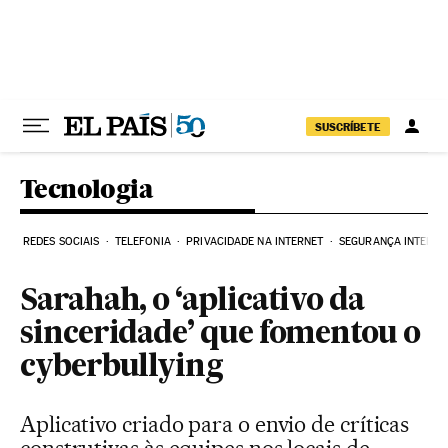
Pular para o conteúdo
SUSCRÍBETE
Tecnologia
REDES SOCIAIS
TELEFONIA
PRIVACIDADE NA INTERNET
SEGURANÇA INTERNE
Sarahah, o ‘aplicativo da
sinceridade’ que fomentou o
cyberbullying
Aplicativo criado para o envio de críticas