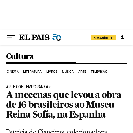
Pular para o conteúdo
SUSCRÍBETE
Cultura
CINEMA
LITERATURA
LIVROS
MÚSICA
ARTE
TELEVISÃO
ARTE CONTEMPORÂNEA
A mecenas que levou a obra
de 16 brasileiros ao Museu
Reina Sofía, na Espanha
Patricia de Cisneiros, colecionadora