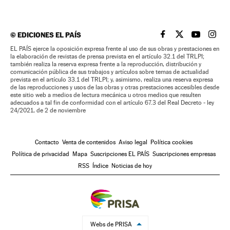
©
EDICIONES EL PAÍS
EL PAÍS BRASIL EN
EL PAÍS BRASI
EL PAÍS B
EL PA
EL PAÍS ejerce la oposición expresa frente al uso de sus obras y prestaciones en
la elaboración de revistas de prensa prevista en el artículo 32.1 del TRLPI;
también realiza la reserva expresa frente a la reproducción, distribución y
comunicación pública de sus trabajos y artículos sobre temas de actualidad
prevista en el artículo 33.1 del TRLPI; y, asimismo, realiza una reserva expresa
de las reproducciones y usos de las obras y otras prestaciones accesibles desde
este sitio web a medios de lectura mecánica u otros medios que resulten
adecuados a tal fin de conformidad con el artículo 67.3 del Real Decreto - ley
24/2021, de 2 de noviembre
Contacto
Venta de contenidos
Aviso legal
Política cookies
Política de privacidad
Mapa
Suscripciones EL PAÍS
Suscripciones empresas
RSS
Índice
Noticias de hoy
Webs de PRISA