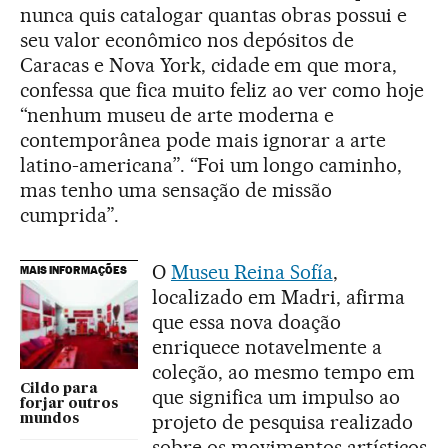
nunca quis catalogar quantas obras possui e
seu valor econômico nos depósitos de
Caracas e Nova York, cidade em que mora,
confessa que fica muito feliz ao ver como hoje
“nenhum museu de arte moderna e
contemporânea pode mais ignorar a arte
latino-americana”. “Foi um longo caminho,
mas tenho uma sensação de missão
cumprida”.
O
Museu Reina Sofía
,
MAIS INFORMAÇÕES
localizado em Madri, afirma
que essa nova doação
enriquece notavelmente a
coleção, ao mesmo tempo em
Cildo para
que significa um impulso ao
forjar outros
projeto de pesquisa realizado
mundos
sobre os movimentos artísticos