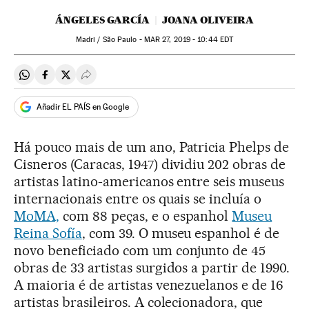
ÁNGELES GARCÍA
JOANA OLIVEIRA
Madri / São Paulo -
MAR
27, 2019 - 10:44
EDT
Compartir en Whatsapp
Compartir en Facebook
Compartir en Twitter
Desplegar Redes Sociales
Añadir EL PAÍS en Google
Há pouco mais de um ano, Patricia Phelps de
Cisneros (Caracas, 1947) dividiu 202 obras de
artistas latino-americanos entre seis museus
internacionais entre os quais se incluía o
MoMA,
com 88 peças, e o espanhol
Museu
Reina Sofía
, com 39. O museu espanhol é de
novo beneficiado com um conjunto de 45
obras de 33 artistas surgidos a partir de 1990.
A maioria é de artistas venezuelanos e de 16
artistas brasileiros. A colecionadora, que