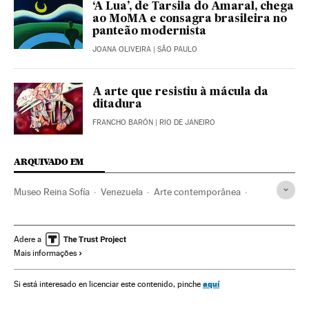
‘A Lua’, de Tarsila do Amaral, chega
ao MoMA e consagra brasileira no
panteão modernista
JOANA OLIVEIRA
| SÃO PAULO
A arte que resistiu à mácula da
ditadura
FRANCHO BARÓN
| RIO DE JANEIRO
ARQUIVADO EM
Museo Reina Sofía
Venezuela
Arte contemporânea
Museus
Instituições culturais
História arte
Brasil
América do Sul
América Latina
América
Cultura
Adere a
Mais informações
Arte
Espanha
aquí
Si está interesado en licenciar este contenido, pinche