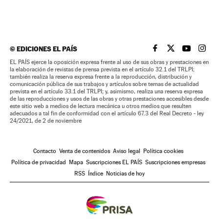
©
EDICIONES EL PAÍS
EL PAÍS BRASIL EN
EL PAÍS BRASI
EL PAÍS B
EL PA
EL PAÍS ejerce la oposición expresa frente al uso de sus obras y prestaciones en
la elaboración de revistas de prensa prevista en el artículo 32.1 del TRLPI;
también realiza la reserva expresa frente a la reproducción, distribución y
comunicación pública de sus trabajos y artículos sobre temas de actualidad
prevista en el artículo 33.1 del TRLPI; y, asimismo, realiza una reserva expresa
de las reproducciones y usos de las obras y otras prestaciones accesibles desde
este sitio web a medios de lectura mecánica u otros medios que resulten
adecuados a tal fin de conformidad con el artículo 67.3 del Real Decreto - ley
24/2021, de 2 de noviembre
Contacto
Venta de contenidos
Aviso legal
Política cookies
Política de privacidad
Mapa
Suscripciones EL PAÍS
Suscripciones empresas
RSS
Índice
Noticias de hoy