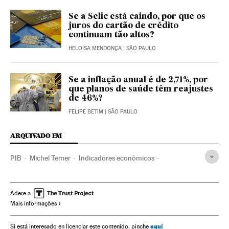
Se a Selic está caindo, por que os
juros do cartão de crédito
continuam tão altos?
HELOÍSA MENDONÇA
| SÃO PAULO
Se a inflação anual é de 2,71%, por
que planos de saúde têm reajustes
de 46%?
FELIPE BETIM
| SÃO PAULO
ARQUIVADO EM
PIB
Michel Temer
Indicadores econômicos
Presidente Brasil
Presidência Brasil
Brasil
Governo Brasil
América do Sul
América Latina
Adere a
Mais informações
Governo
América
Administração Estado
Economia
Política
Administração pública
aquí
Si está interesado en licenciar este contenido, pinche