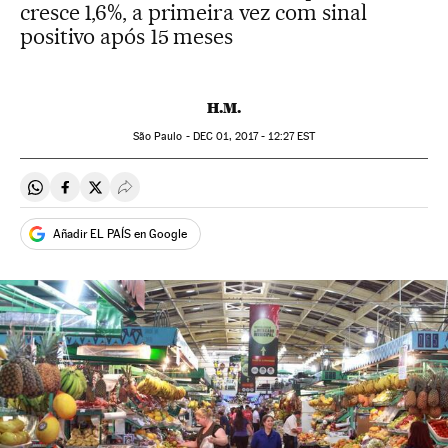
cresce 1,6%, a primeira vez com sinal
positivo após 15 meses
H.M.
São Paulo -
DEC
01, 2017 - 12:27
EST
Compartir en Whatsapp
Compartir en Facebook
Compartir en Twitter
Desplegar Redes Sociales
Añadir EL PAÍS en Google