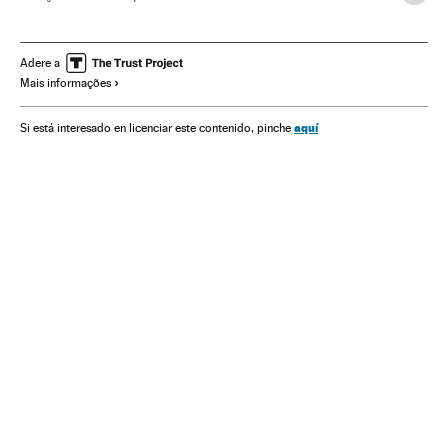
Seleção Espanhola
Fútbol base
Seleções esportivas
Categorías inferiores
Futebol
Times esportes
Esportes
Adere a
Mais informações
aquí
Si está interesado en licenciar este contenido, pinche