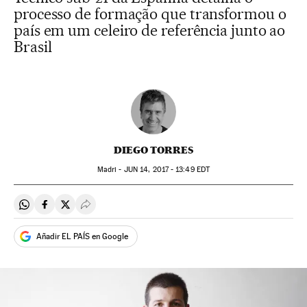
processo de formação que transformou o
país em um celeiro de referência junto ao
Brasil
DIEGO TORRES
Madri -
JUN
14, 2017 - 13:49
EDT
Compartir en Whatsapp
Compartir en Facebook
Compartir en Twitter
Desplegar Redes Sociales
Añadir EL PAÍS en Google