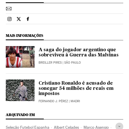
Esportes El País Brasil en Instagram
Esportes El País Brasil en Twitter
Esportes El País Brasil en Facebook
MAIS INFORMAÇÕES
A saga do jogador argentino que
sobreviveu à Guerra das Malvinas
BREILLER PIRES
| SÃO PAULO
Cristiano Ronaldo é acusado de
sonegar 54 milhões de reais em
impostos
FERNANDO J. PÉREZ
| MADRI
ARQUIVADO EM
Seleção Futebol Espanha
Albert Celades
Marco Asensio