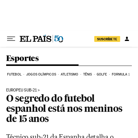
Pular para o conteúdo
SUSCRÍBETE
Esportes
FUTEBOL
JOGOS OLÍMPICOS
ATLETISMO
TÊNIS
GOLFE
FORMULA 1
EUROPEU SUB-21
O segredo do futebol
espanhol está nos meninos
de 15 anos
Técnico sub-21 da Espanha detalha o