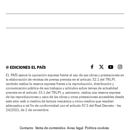
©
EDICIONES EL PAÍS
EL PAÍS BRASIL EN
EL PAÍS BRASI
EL PAÍS B
EL PA
EL PAÍS ejerce la oposición expresa frente al uso de sus obras y prestaciones en
la elaboración de revistas de prensa prevista en el artículo 32.1 del TRLPI;
también realiza la reserva expresa frente a la reproducción, distribución y
comunicación pública de sus trabajos y artículos sobre temas de actualidad
prevista en el artículo 33.1 del TRLPI; y, asimismo, realiza una reserva expresa
de las reproducciones y usos de las obras y otras prestaciones accesibles desde
este sitio web a medios de lectura mecánica u otros medios que resulten
adecuados a tal fin de conformidad con el artículo 67.3 del Real Decreto - ley
24/2021, de 2 de noviembre
Contacto
Venta de contenidos
Aviso legal
Política cookies