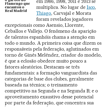
em 1986, 1998, 2011 e 2013 se
o garoto do
Flamengo que
multiplica. No lugar de
Isco
,
encantou o
Real Madrid
Thiago
, Carvajal e Morata
foram revelados jogadores
excepcionais como Asensio, Llorente,
Ceballos e Vallejo. O fenômeno da aparição
de talentos espanhóis chama a atenção em
todo o mundo. A primeira coisa que dizem os
responsáveis pela federação, aglutinados em
torno de Ginés Meléndez, criador do modelo,
é que a eclosão obedece muito pouco a
fatores aleatórios. Destacam-se três
fundamentais: a formação vanguardista das
categorias de base dos clubes, geralmente
baseada na técnica; o treinamento
competitivo na Segunda e na Segunda B; e o
aproveitamento exaustivo desse potencial
por parte da federação, que concentra sua