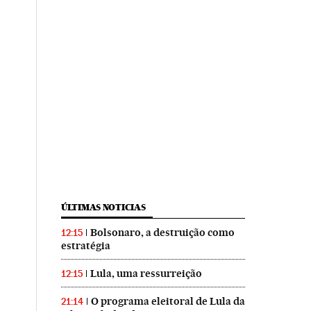
ÚLTIMAS NOTICIAS
Bolsonaro, a destruição como
12:15
estratégia
Lula, uma ressurreição
12:15
O programa eleitoral de Lula da
21:14