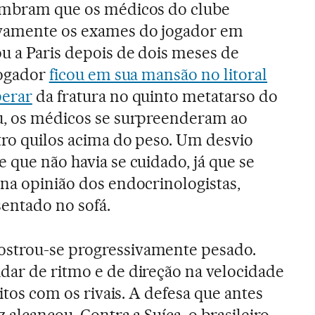
lembram que os médicos do clube
ivamente os exames do jogador em
u a Paris depois de dois meses de
jogador
ficou em sua mansão no litoral
perar
da fratura no quinto metatarso do
ou, os médicos se surpreenderam ao
tro quilos acima do peso. Um desvio
 que não havia se cuidado, já que se
 na opinião dos endocrinologistas,
entado no sofá.
strou-se progressivamente pesado.
dar de ritmo e de direção na velocidade
ritos com os rivais. A defesa que antes
z alcançou. Contra a Suíça, o brasileiro