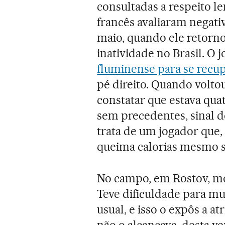
consultadas a respeito 
francês avaliaram negat
maio, quando ele retorno
inatividade no Brasil. O 
fluminense para se recu
pé direito. Quando volt
constatar que estava qua
sem precedentes, sinal de
trata de um jogador que,
queima calorias mesmo s
No campo, em Rostov, mo
Teve dificuldade para mu
usual, e isso o expôs a at
não o alcançava, desta ve