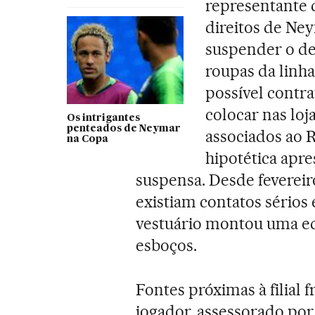
representante 
direitos de Ney
suspender o d
roupas da linha
possível contra
colocar nas lo
Os intrigantes
penteados de Neymar
associados ao 
na Copa
hipotética apr
suspensa. Desde feverei
existiam contatos sérios 
vestuário montou uma eq
esboços.
Fontes próximas à filial 
jogador, assessorado por