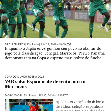
BREILLER PIRES
|
São Paulo
|
JUN 28, 2018 - 19:09
EDT
Enquanto o Japão envergonhou seu povo ao abdicar do
jogo pela classificação, Senegal, Marrocos, Peru e Panamá
demonstraram na Copa o espírito mais nobre do futebol
COPA DO MUNDO RÚSSIA 2018
VAR salva Espanha de derrota para o
Marrocos
DIOGO MAGRI
|
São Paulo
|
JUN 25, 2018 - 19:16
EDT
Após intervenção do árbitro
de vídeo, seleção espanhola