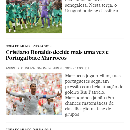
senegalesa. Nesta terça, o
Uruguai pode se classificar
COPA DO MUNDO RÚSSIA 2018
Cristiano Ronaldo decide mais uma vez e
Portugal bate Marrocos
ANDRÉ DE OLIVEIRA
|
São Paulo
|
JUN 20, 2018 - 11:03
EDT
Marrocos joga melhor, mas
portugueses seguram
pressão com bela atuação do
goleiro Rui Patrício.
Marroquinos já não têm
chances matemáticas de
classificação na fase de
grupos
COPA DO MUNDO RÚSSIA 2018