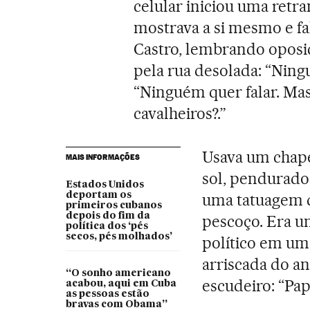
celular iniciou uma retr
mostrava a si mesmo e f
Castro, lembrando oposi
pela rua desolada: “Ningu
“Ninguém quer falar. Mas
cavalheiros?.”
Usava um chapé
MAIS INFORMAÇÕES
sol, pendurados
Estados Unidos
deportam os
uma tatuagem d
primeiros cubanos
depois do fim da
pescoço. Era u
política dos ‘pés
secos, pés molhados’
político em um 
arriscada do a
“O sonho americano
escudeiro: “Pap
acabou, aqui em Cuba
as pessoas estão
bravas com Obama”