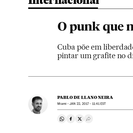
Internacional
O punk que n
Cuba põe em liberdade
pintar um grafite no di
PABLO DE LLANO NEIRA
Miami -
JAN
22, 2017 - 11:41
EST
Compartir en Whatsapp
Compartir en Facebook
Compartir en Twitter
Desplegar Redes Soci