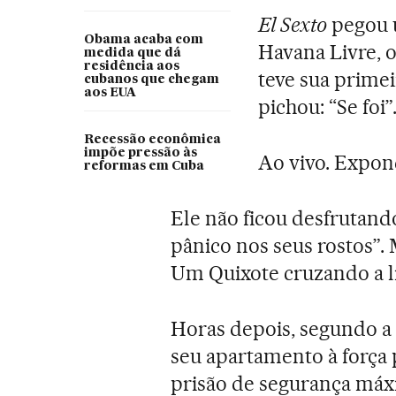
El Sexto
pegou u
Obama acaba com
Havana Livre, o
medida que dá
residência aos
teve sua primei
cubanos que chegam
aos EUA
pichou: “Se foi”
Recessão econômica
impõe pressão às
Ao vivo. Expond
reformas em Cuba
Ele não ficou desfrutando
pânico nos seus rostos”.
Um Quixote cruzando a l
Horas depois, segundo a r
seu apartamento à força 
prisão de segurança máx