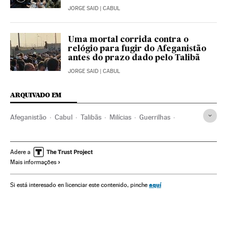
JORGE SAID
| CABUL
Uma mortal corrida contra o
relógio para fugir do Afeganistão
antes do prazo dado pelo Talibã
JORGE SAID
| CABUL
ARQUIVADO EM
Afeganistão
Cabul
Talibãs
Milícias
Guerrilhas
Guerra
Conflitos
Ditadura
Execuções sumárias
Violência
Crise migratória
Adere a
Mais informações
aquí
Si está interesado en licenciar este contenido, pinche