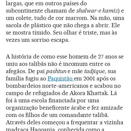
largas, que em outros países do
subcontinente chamam de
shalwar-e kamiz
) e
um colete, tudo de cor marrom. Na mão, uma
sacola de plástico que não chega a abrir. Ele
se mostra tímido. Seu olhar é triste, mas às
vezes um sorriso escapa.
A história de como esse homem de 27 anos se
uniu aos talibãs não é incomum entre os
afegãos. De pai
pashtun
e mãe
tadjique
, sua
família fugiu ao
Paquistão
em 2001 após os
bombardeios norte-americanos e acabou no
campo de refugiados de Akora Khattak. Lá
foi à uma escola financiada por uma
organização beneficente árabe e fez amizade
com os filhos de um comandante talibã.
Através deles começou a frequentar a vizinha
madraça Haqqania, conhecida como a