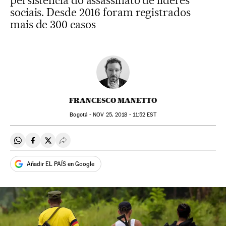
persistência do assassinato de líderes
sociais. Desde 2016 foram registrados
mais de 300 casos
FRANCESCO MANETTO
Bogotá -
NOV
25, 2018 - 11:52
EST
Compartir en Whatsapp
Compartir en Facebook
Compartir en Twitter
Desplegar Redes Sociales
Añadir EL PAÍS en Google