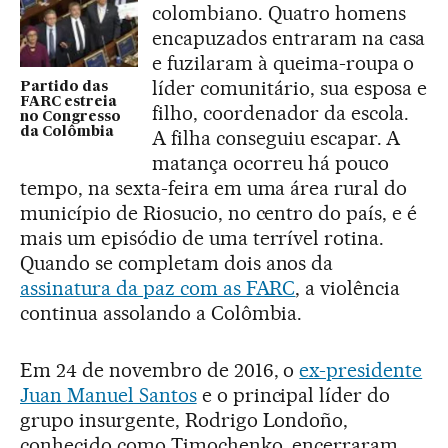
colombiano. Quatro homens
encapuzados entraram na casa
e fuzilaram à queima-roupa o
líder comunitário, sua esposa e
Partido das
FARC estreia
filho, coordenador da escola.
no Congresso
da Colômbia
A filha conseguiu escapar. A
matança ocorreu há pouco
tempo, na sexta-feira em uma área rural do
município de Riosucio, no centro do país, e é
mais um episódio de uma terrível rotina.
Quando se completam dois anos da
assinatura da paz com as FARC
, a violência
continua assolando a Colômbia.
Em 24 de novembro de 2016, o
ex-presidente
Juan Manuel Santos
e o principal líder do
grupo insurgente, Rodrigo Londoño,
conhecido como Timochenko, encerraram