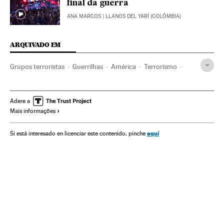
final da guerra
ANA MARCOS
| LLANOS DEL YARÍ (COLÔMBIA)
ARQUIVADO EM
Grupos terroristas
Guerrilhas
América
Terrorismo
Guerra
Administração Estado
Conflictos armados
Conflitos
Administração pública
Política
Adere a
Mais informações
Processo paz Colômbia
Colômbia
Conflicto Colombia
Processo paz
Gobierno Colombia
FARC
aquí
Si está interesado en licenciar este contenido, pinche
América do Sul
América Latina
Governo