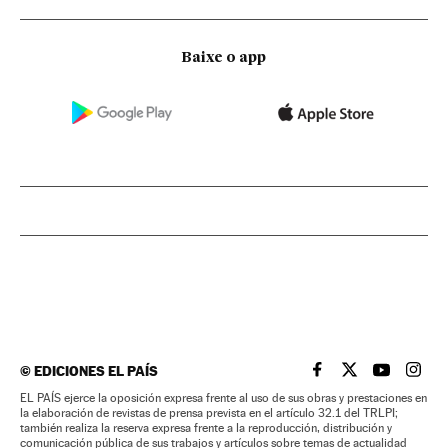
Baixe o app
©
EDICIONES EL PAÍS
EL PAÍS BRASIL EN
EL PAÍS BRASI
EL PAÍS B
EL PA
EL PAÍS ejerce la oposición expresa frente al uso de sus obras y prestaciones en
la elaboración de revistas de prensa prevista en el artículo 32.1 del TRLPI;
también realiza la reserva expresa frente a la reproducción, distribución y
comunicación pública de sus trabajos y artículos sobre temas de actualidad