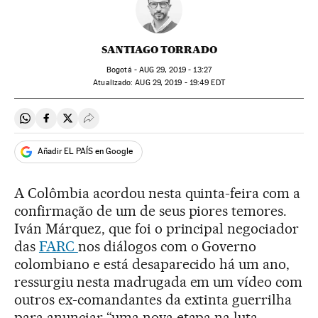
SANTIAGO TORRADO
Bogotá -
AUG
29, 2019 - 13:27
atualizado:
AUG
29, 2019 - 19:49
EDT
Compartir en Whatsapp
Compartir en Facebook
Compartir en Twitter
Desplegar Redes Sociales
Añadir EL PAÍS en Google
A Colômbia acordou nesta quinta-feira com a
confirmação de um de seus piores temores.
Iván Márquez, que foi o principal negociador
das
FARC
nos diálogos com o Governo
colombiano e está desaparecido há um ano,
ressurgiu nesta madrugada em um vídeo com
outros ex-comandantes da extinta guerrilha
para anunciar “uma nova etapa na luta