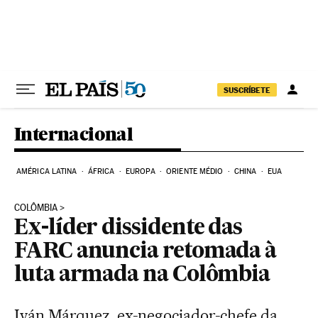
Pular para o conteúdo
SUSCRÍBETE
Internacional
AMÉRICA LATINA
ÁFRICA
EUROPA
ORIENTE MÉDIO
CHINA
EUA
COLÔMBIA
Ex-líder dissidente das
FARC anuncia retomada à
luta armada na Colômbia
Iván Márquez, ex-negociador-chefe da