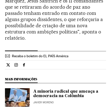
Márquez, Jesús Santrich e os 11 comandantes
que se retiraram do acordo de paz ano
passado tenham entrado em contato com
alguns grupos dissidentes, o que reforçaria a
possibilidade de criação de uma nova
estrutura com ambições políticas", aponta o
relatório.
Receba o boletim do EL PAÍS América
Internacional El País Brasil en Twitter
Internacional El País Brasil en Instagram
Internacional El País Brasil en Facebook
MAIS INFORMAÇÕES
A minoria radical que ameaça a
democracia na Colômbia
JAVIER MORENO