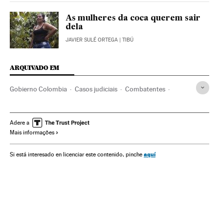
As mulheres da coca querem sair
dela
JAVIER SULÉ ORTEGA
| TIBÚ
ARQUIVADO EM
Gobierno Colombia
Casos judiciais
Combatentes
América do Sul
América Latina
Guerrilhas
Governo
Conflitos políticos
Grupos terroristas
América
Adere a
Mais informações
Caso Santrich
Guerra
Administração Estado
Terrorismo
Conflictos armados
Conflitos
Política
aquí
Si está interesado en licenciar este contenido, pinche
Extradições
Processo paz Colômbia
Colômbia
Conflicto Colombia
Narcotráfico
Disidentes FARC
FARC
Processo paz