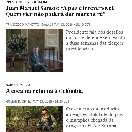
PRESIDENTE DA COLÔMBIA
Juan Manuel Santos: “A paz é irreversível.
Quem vier não poderá dar marcha ré”
FRANCESCO MANETTO
|
Bogotá
|
MAY 13, 2018 - 19:46
EDT
Presidente fala dos desafios
do país e defende seu legado
a duas semanas das eleições
presidenciais
NARCOTRÁFICO
A cocaína retorna à Colômbia
ROMÁN D. ORTIZ
|
MAY 13, 2018 - 14:25
EDT
Crescimento da produção
ameaça estabilidade do país
e multiplica chegada da
droga aos EUA e Europa