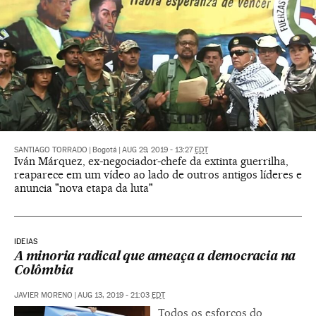
SANTIAGO TORRADO
|
Bogotá
|
AUG 29, 2019 - 13:27
EDT
Iván Márquez, ex-negociador-chefe da extinta guerrilha,
reaparece em um vídeo ao lado de outros antigos líderes e
anuncia "nova etapa da luta"
IDEIAS
A minoria radical que ameaça a democracia na
Colômbia
JAVIER MORENO
|
AUG 13, 2019 - 21:03
EDT
Todos os esforços do