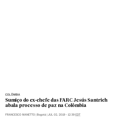
COLÔMBIA
Sumiço do ex-chefe das FARC Jesús Santrich
abala processo de paz na Colômbia
FRANCESCO MANETTO
|
Bogotá
|
JUL 02, 2019 - 12:39
EDT