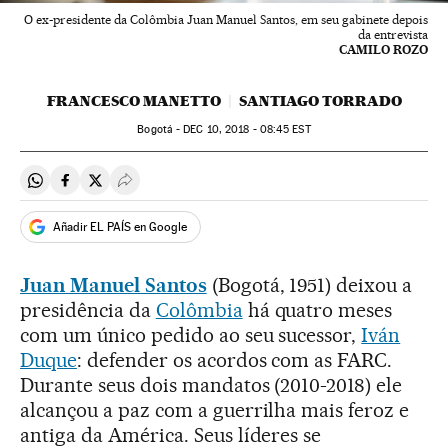
O ex-presidente da Colômbia Juan Manuel Santos, em seu gabinete depois
da entrevista
CAMILO ROZO
FRANCESCO MANETTO
SANTIAGO TORRADO
Bogotá -
DEC
10, 2018 - 08:45
EST
Compartir en Whatsapp
Compartir en Facebook
Compartir en Twitter
Desplegar Redes Sociales
Añadir EL PAÍS en Google
Juan Manuel Santos
(Bogotá, 1951) deixou a
presidência da
Colômbia
há quatro meses
com um único pedido ao seu sucessor,
Iván
Duque
: defender os acordos com as FARC.
Durante seus dois mandatos (2010-2018) ele
alcançou a paz com a guerrilha mais feroz e
antiga da América. Seus líderes se