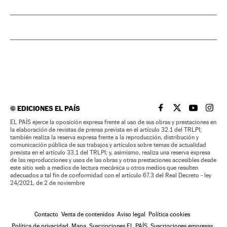
©
EDICIONES EL PAÍS
EL PAÍS BRASIL EN
EL PAÍS BRASI
EL PAÍS B
EL PA
EL PAÍS ejerce la oposición expresa frente al uso de sus obras y prestaciones en
la elaboración de revistas de prensa prevista en el artículo 32.1 del TRLPI;
también realiza la reserva expresa frente a la reproducción, distribución y
comunicación pública de sus trabajos y artículos sobre temas de actualidad
prevista en el artículo 33.1 del TRLPI; y, asimismo, realiza una reserva expresa
de las reproducciones y usos de las obras y otras prestaciones accesibles desde
este sitio web a medios de lectura mecánica u otros medios que resulten
adecuados a tal fin de conformidad con el artículo 67.3 del Real Decreto - ley
24/2021, de 2 de noviembre
Contacto
Venta de contenidos
Aviso legal
Política cookies
Política de privacidad
Mapa
Suscripciones EL PAÍS
Suscripciones empresas