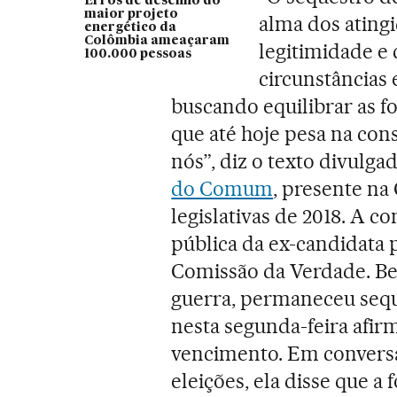
Erros de desenho do
maior projeto
alma dos ating
energético da
Colômbia ameaçaram
legitimidade e 
100.000 pessoas
circunstâncias 
buscando equilibrar as fo
que até hoje pesa na con
nós”, diz o texto divulga
do Comum
, presente na
legislativas de 2018. A 
pública da ex-candidata 
Comissão da Verdade. Be
guerra, permaneceu sequ
nesta segunda-feira afir
vencimento. Em conversa
eleições, ela disse que a