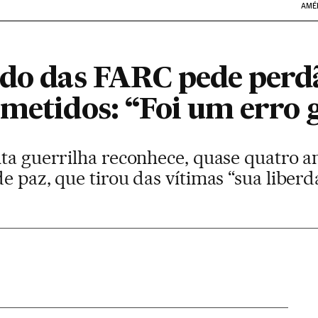
AMÉ
ido das FARC pede perd
ometidos: “Foi um erro 
nta guerrilha reconhece, quase quatro a
e paz, que tirou das vítimas “sua liber