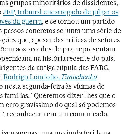
ns grupos minoritários de dissidentes,
o
JEP, tribunal encarregado de julgar os
aves da guerra
, e se tornou um partido
es passos concretos se junta uma série de
ações que, apesar das críticas de setores
põem aos acordos de paz, representam
ernicana na história recente do país.
irigentes da antiga cúpula das FARC,
r
Rodrigo Londoño,
Timochenko
,
 nesta segunda-feira às vítimas de
s famílias. “Queremos dizer-lhes que o
um erro gravíssimo do qual só podemos
r”, reconhecem em um comunicado.
eixou apenas uma profunda ferida na