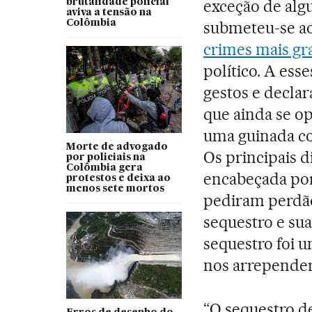
exceção de algu
brutalidade policial
aviva a tensão na
Colômbia
submeteu-se a
crimes mais gr
político. A ess
gestos e declar
que ainda se o
uma guinada cop
Morte de advogado
Os principais d
por policiais na
Colômbia gera
encabeçada po
protestos e deixa ao
menos sete mortos
pediram perdão
sequestro e sua
sequestro foi 
nos arrepende
“O sequestro d