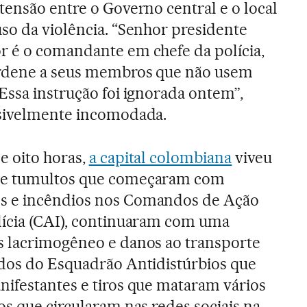
tensão entre o Governo central e o local
so da violência. “Senhor presidente
or é o comandante em chefe da polícia,
ordene a seus membros que não usem
Essa instrução foi ignorada ontem”,
isivelmente incomodada.
e oito horas,
a capital colombiana
viveu
de tumultos que começaram com
s e incêndios nos Comandos de Ação
lícia (CAI), continuaram com uma
s lacrimogêneo e danos ao transporte
ados do Esquadrão Antidistúrbios que
nifestantes e tiros que mataram vários
os que circularam nas redes sociais na