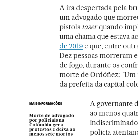
A ira despertada pela bru
um advogado que morreu
pistola
taser
quando implo
uma chama que estava a
de 2019
e que, entre outra
Dez pessoas morreram e 2
de fogo, durante os conf
morte de Ordóñez: “Um m
da prefeita da capital co
A governante d
MAIS INFORMAÇÕES
ao menos quatr
Morte de advogado
por policiais na
indiscriminado
Colômbia gera
protestos e deixa ao
polícia atentan
menos sete mortos