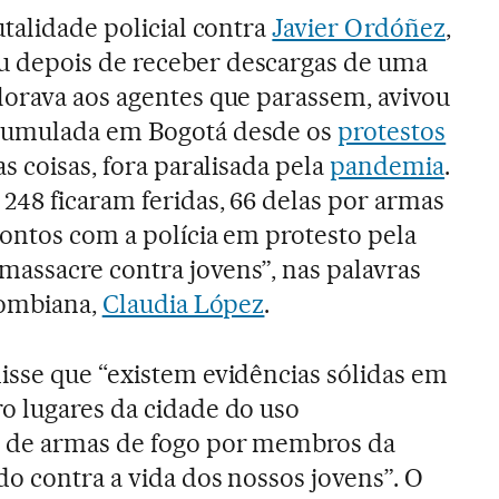
talidade policial contra
Javier Ordóñez
,
 depois de receber descargas de uma
rava aos agentes que parassem, avivou
cumulada em Bogotá desde os
protestos
s coisas, fora paralisada pela
pandemia
.
48 ficaram feridas, 66 delas por armas
rontos com a polícia em protesto pela
assacre contra jovens”, nas palavras
lombiana,
Claudia López
.
isse que “existem evidências sólidas em
o lugares da cidade do uso
 de armas de fogo por membros da
do contra a vida dos nossos jovens”. O