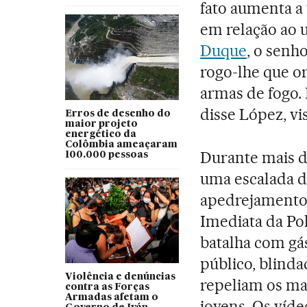
fato aumenta a 
em relação ao u
Duque
, o senh
rogo-lhe que 
armas de fogo. 
disse López, v
Erros de desenho do
maior projeto
energético da
Colômbia ameaçaram
Durante mais d
100.000 pessoas
uma escalada 
apedrejamento
Imediata da Po
batalha com gá
público, blind
Violência e denúncias
repeliam os ma
contra as Forças
Armadas afetam o
jovens. Os víde