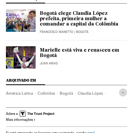
Bogotá elege Claudia López
prefeita, primeira mulher a
comandar a capital da Colômbia
FRANCESCO MANETTO
| BOGOTÁ
Marielle está viva e renasceu em
Bogotá
JUAN ARIAS
ARQUIVADO EM
América Latina
Colômbia
Bogotá
Claudia López
Alcaldías Colombia
Alcaldía Mayor Bogotá
Coronavirus
Coronavirus Covid-19
Pandemia
Adere a
Mais informações
aquí