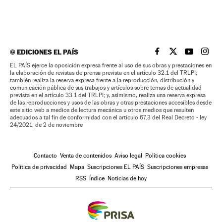
©
EDICIONES EL PAÍS
EL PAÍS BRASIL EN
EL PAÍS BRASI
EL PAÍS B
EL PA
EL PAÍS ejerce la oposición expresa frente al uso de sus obras y prestaciones en
la elaboración de revistas de prensa prevista en el artículo 32.1 del TRLPI;
también realiza la reserva expresa frente a la reproducción, distribución y
comunicación pública de sus trabajos y artículos sobre temas de actualidad
prevista en el artículo 33.1 del TRLPI; y, asimismo, realiza una reserva expresa
de las reproducciones y usos de las obras y otras prestaciones accesibles desde
este sitio web a medios de lectura mecánica u otros medios que resulten
adecuados a tal fin de conformidad con el artículo 67.3 del Real Decreto - ley
24/2021, de 2 de noviembre
Contacto
Venta de contenidos
Aviso legal
Política cookies
Política de privacidad
Mapa
Suscripciones EL PAÍS
Suscripciones empresas
RSS
Índice
Noticias de hoy