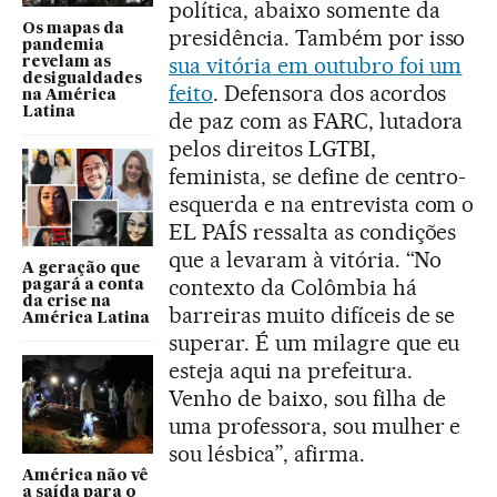
política, abaixo somente da
Os mapas da
presidência. Também por isso
pandemia
sua vitória em outubro foi um
revelam as
desigualdades
feito
. Defensora dos acordos
na América
Latina
de paz com as FARC, lutadora
pelos direitos LGTBI,
feminista, se define de centro-
esquerda e na entrevista com o
EL PAÍS ressalta as condições
que a levaram à vitória. “No
A geração que
contexto da Colômbia há
pagará a conta
da crise na
barreiras muito difíceis de se
América Latina
superar. É um milagre que eu
esteja aqui na prefeitura.
Venho de baixo, sou filha de
uma professora, sou mulher e
sou lésbica”, afirma.
América não vê
a saída para o