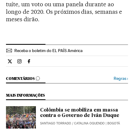
tuíte, um voto ou uma panela durante ao
longo de 2020. Os próximos dias, semanas e
meses dirão.
Receba o boletim do EL PAÍS América
Internacional El País Brasil en Twitter
Internacional El País Brasil en Instagram
Internacional El País Brasil en Facebook
COMENTÁRIOS
Regras
›
COMENTÁRIOS
MAIS INFORMAÇÕES
Colômbia se mobiliza em massa
contra o Governo de Iván Duque
SANTIAGO TORRADO
/
CATALINA OQUENDO
| BOGOTÁ