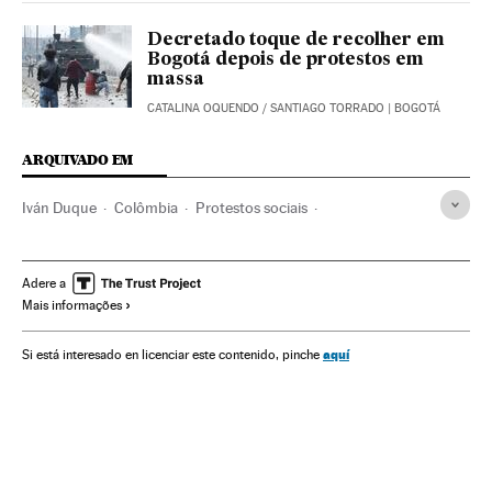
Decretado toque de recolher em
Bogotá depois de protestos em
massa
CATALINA OQUENDO
/
SANTIAGO TORRADO
| BOGOTÁ
ARQUIVADO EM
Iván Duque
Colômbia
Protestos sociais
Mal-estar social
América do Sul
América Latina
América
Problemas sociais
Sociedade
Adere a
Mais informações
aquí
Si está interesado en licenciar este contenido, pinche