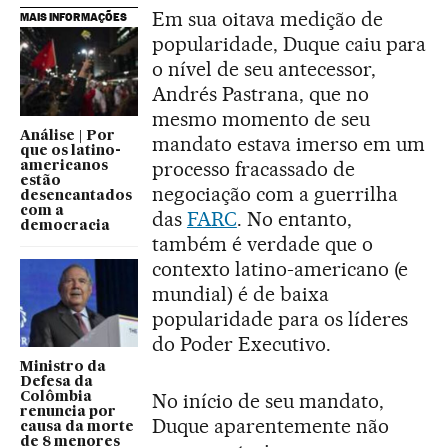
Em sua oitava medição de
MAIS INFORMAÇÕES
popularidade, Duque caiu para
o nível de seu antecessor,
Andrés Pastrana, que no
mesmo momento de seu
Análise | Por
mandato estava imerso em um
que os latino-
processo fracassado de
americanos
estão
negociação com a guerrilha
desencantados
com a
das
FARC
. No entanto,
democracia
também é verdade que o
contexto latino-americano (e
mundial) é de baixa
popularidade para os líderes
do Poder Executivo.
Ministro da
Defesa da
No início de seu mandato,
Colômbia
renuncia por
Duque aparentemente não
causa da morte
de 8 menores