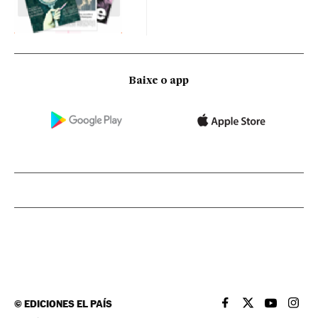
Baixe o app
©
EDICIONES EL PAÍS
EL PAÍS BRASIL EN
EL PAÍS BRASI
EL PAÍS B
EL PA