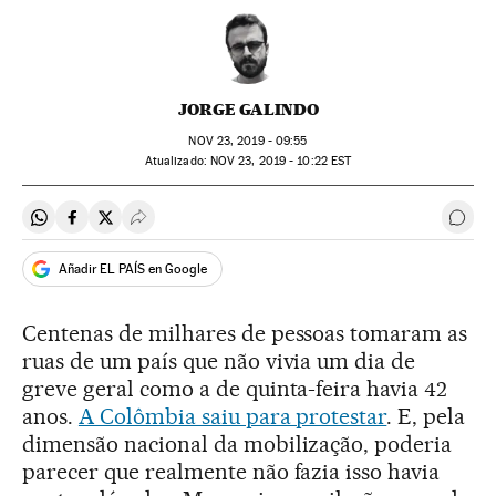
JORGE GALINDO
NOV
23, 2019 - 09:55
atualizado:
NOV
23, 2019 - 10:22
EST
Compartir en Whatsapp
Compartir en Facebook
Compartir en Twitter
Desplegar Redes Sociales
Come
Añadir EL PAÍS en Google
Centenas de milhares de pessoas tomaram as
ruas de um país que não vivia um dia de
greve geral como a de quinta-feira havia 42
anos.
A Colômbia saiu para protestar
. E, pela
dimensão nacional da mobilização, poderia
parecer que realmente não fazia isso havia