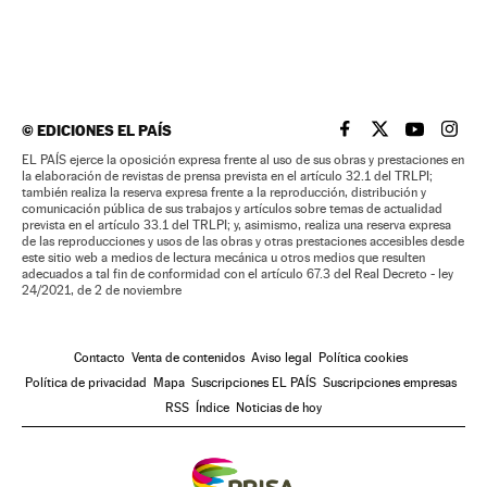
©
EDICIONES EL PAÍS
EL PAÍS BRASIL EN
EL PAÍS BRASI
EL PAÍS B
EL PA
EL PAÍS ejerce la oposición expresa frente al uso de sus obras y prestaciones en
la elaboración de revistas de prensa prevista en el artículo 32.1 del TRLPI;
también realiza la reserva expresa frente a la reproducción, distribución y
comunicación pública de sus trabajos y artículos sobre temas de actualidad
prevista en el artículo 33.1 del TRLPI; y, asimismo, realiza una reserva expresa
de las reproducciones y usos de las obras y otras prestaciones accesibles desde
este sitio web a medios de lectura mecánica u otros medios que resulten
adecuados a tal fin de conformidad con el artículo 67.3 del Real Decreto - ley
24/2021, de 2 de noviembre
Contacto
Venta de contenidos
Aviso legal
Política cookies
Política de privacidad
Mapa
Suscripciones EL PAÍS
Suscripciones empresas
RSS
Índice
Noticias de hoy