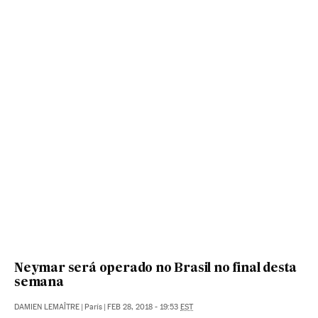
Neymar será operado no Brasil no final desta
semana
DAMIEN LEMAÎTRE
|
París
|
FEB 28, 2018 - 19:53
EST