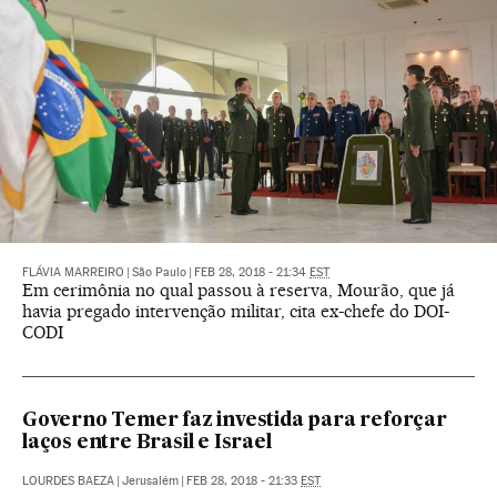
FLÁVIA MARREIRO
|
São Paulo
|
FEB 28, 2018 - 21:34
EST
Em cerimônia no qual passou à reserva, Mourão, que já
havia pregado intervenção militar, cita ex-chefe do DOI-
CODI
Governo Temer faz investida para reforçar
laços entre Brasil e Israel
LOURDES BAEZA
|
Jerusalém
|
FEB 28, 2018 - 21:33
EST