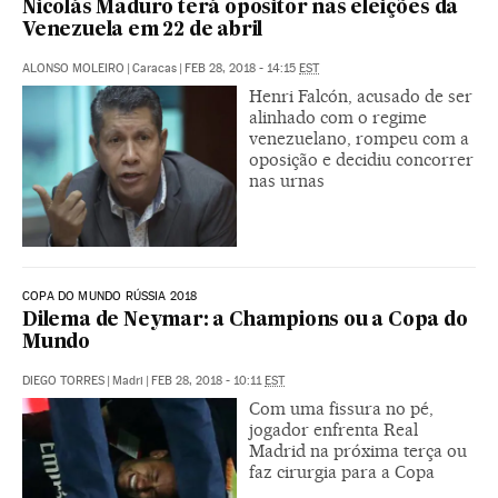
Nicolás Maduro terá opositor nas eleições da
Venezuela em 22 de abril
ALONSO MOLEIRO
|
Caracas
|
FEB 28, 2018 - 14:15
EST
Henri Falcón, acusado de ser
alinhado com o regime
venezuelano, rompeu com a
oposição e decidiu concorrer
nas urnas
COPA DO MUNDO RÚSSIA 2018
Dilema de Neymar: a Champions ou a Copa do
Mundo
DIEGO TORRES
|
Madri
|
FEB 28, 2018 - 10:11
EST
Com uma fissura no pé,
jogador enfrenta Real
Madrid na próxima terça ou
faz cirurgia para a Copa