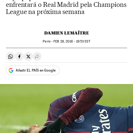
enfrentará o Real Madrid pela Champions
League na próxima semana
DAMIEN LEMAÎTRE
París -
FEB
28, 2018 - 19:53
EST
Compartir en Whatsapp
Compartir en Facebook
Compartir en Twitter
Desplegar Redes Sociales
Añadir EL PAÍS en Google