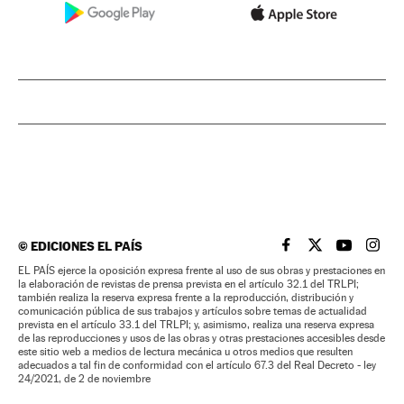
©
EDICIONES EL PAÍS
EL PAÍS BRASIL EN
EL PAÍS BRASI
EL PAÍS B
EL PA
EL PAÍS ejerce la oposición expresa frente al uso de sus obras y prestaciones en
la elaboración de revistas de prensa prevista en el artículo 32.1 del TRLPI;
también realiza la reserva expresa frente a la reproducción, distribución y
comunicación pública de sus trabajos y artículos sobre temas de actualidad
prevista en el artículo 33.1 del TRLPI; y, asimismo, realiza una reserva expresa
de las reproducciones y usos de las obras y otras prestaciones accesibles desde
este sitio web a medios de lectura mecánica u otros medios que resulten
adecuados a tal fin de conformidad con el artículo 67.3 del Real Decreto - ley
24/2021, de 2 de noviembre