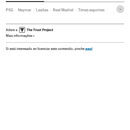
PSG
Neymar
Lesões
Real Madrid
Times esportes
Doenças
Medicina
Saúde
Champions League 2017/2018
Champions League
Adere a
Mais informações
Futebol
Competições
Esportes
aquí
Si está interesado en licenciar este contenido, pinche