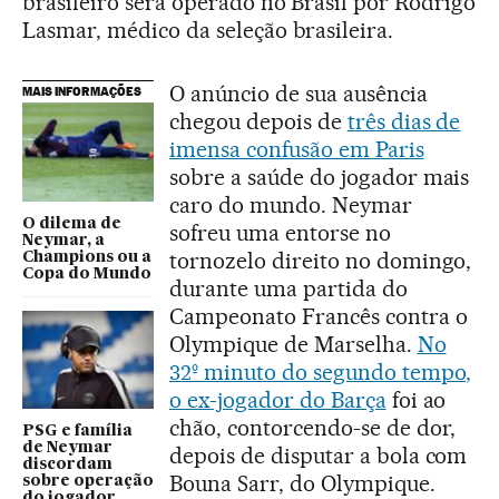
brasileiro será operado no Brasil por Rodrigo
Lasmar, médico da seleção brasileira.
O anúncio de sua ausência
MAIS INFORMAÇÕES
chegou depois de
três dias de
imensa confusão em Paris
sobre a saúde do jogador mais
caro do mundo. Neymar
O dilema de
sofreu uma entorse no
Neymar, a
tornozelo direito no domingo,
Champions ou a
Copa do Mundo
durante uma partida do
Campeonato Francês contra o
Olympique de Marselha.
No
32º minuto do segundo tempo,
o ex-jogador do Barça
foi ao
chão, contorcendo-se de dor,
PSG e família
de Neymar
depois de disputar a bola com
discordam
Bouna Sarr, do Olympique.
sobre operação
do jogador