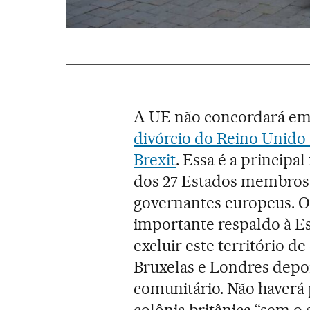
A UE não concordará e
divórcio do Reino Unido 
Brexit
. Essa é a princip
dos 27 Estados membros, 
governantes europeus. O 
importante respaldo à Es
excluir este território d
Bruxelas e Londres depoi
comunitário. Não haverá
colônia britânica “sem o