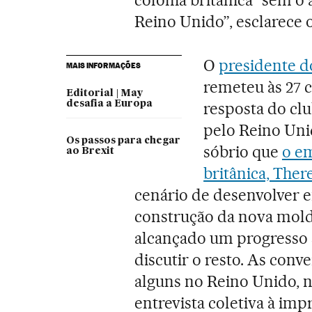
Reino Unido”, esclarece 
O
presidente d
MAIS INFORMAÇÕES
remeteu às 27 c
Editorial | May
desafia a Europa
resposta do clu
pelo Reino Uni
Os passos para chegar
sóbrio que
o e
ao Brexit
britânica, Ther
cenário de desenvolver em
construção da nova mold
alcançado um progresso 
discutir o resto. As con
alguns no Reino Unido, 
entrevista coletiva à im