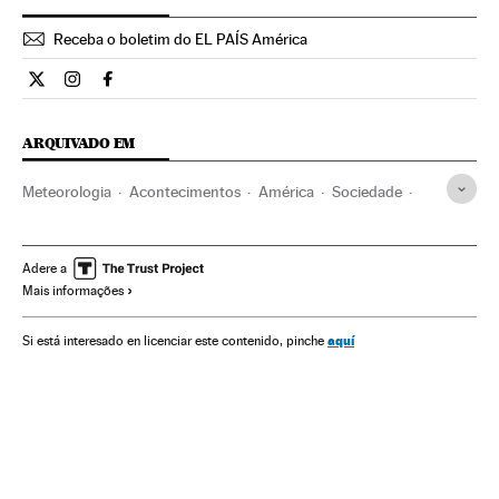
Receba o boletim do EL PAÍS América
Opiniao El País Brasil en Twitter
Opiniao El País Brasil en Instagram
Opiniao El País Brasil en Facebook
ARQUIVADO EM
Meteorologia
Acontecimentos
América
Sociedade
Fenômeno El Niño
Opinião
Peru
Inundações
Desastres naturais
Solidariedade
Desastres
Adere a
Mais informações
América do Sul
América Latina
aquí
Si está interesado en licenciar este contenido, pinche