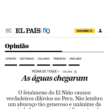
Pular para o conteúdo
SUSCRÍBETE
Opinião
OPINIÃO
EDITORIAIS
COLUNAS
TRIBUNAS
ANÁLISES
PEDRA DE TOQUE
i
COLUNA
As águas chegaram
O fenômeno do El Niño causou
verdadeiros dilúvios no Peru. Não lembro
um alvoroço tão generoso e unânime da