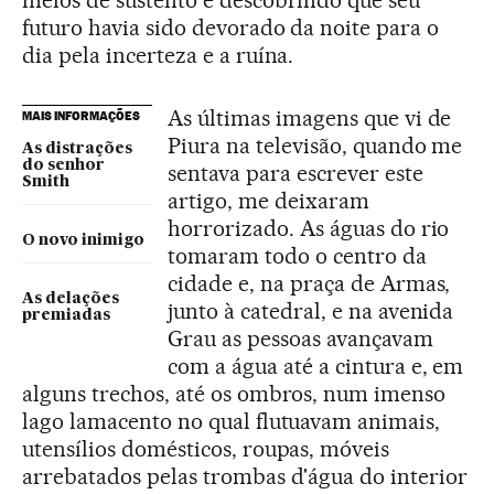
meios de sustento e descobrindo que seu
futuro havia sido devorado da noite para o
dia pela incerteza e a ruína.
As últimas imagens que vi de
MAIS INFORMAÇÕES
Piura na televisão, quando me
As distrações
do senhor
sentava para escrever este
Smith
artigo, me deixaram
horrorizado. As águas do rio
O novo inimigo
tomaram todo o centro da
cidade e, na praça de Armas,
As delações
junto à catedral, e na avenida
premiadas
Grau as pessoas avançavam
com a água até a cintura e, em
alguns trechos, até os ombros, num imenso
lago lamacento no qual flutuavam animais,
utensílios domésticos, roupas, móveis
arrebatados pelas trombas d'água do interior