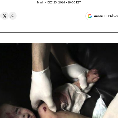
Madri -
DEC
23, 2014 - 16:00
EST
Añadir EL PAÍS e
rtir en Whatsapp
ompartir en Facebook
Compartir en Twitter
Desplegar Redes Sociales