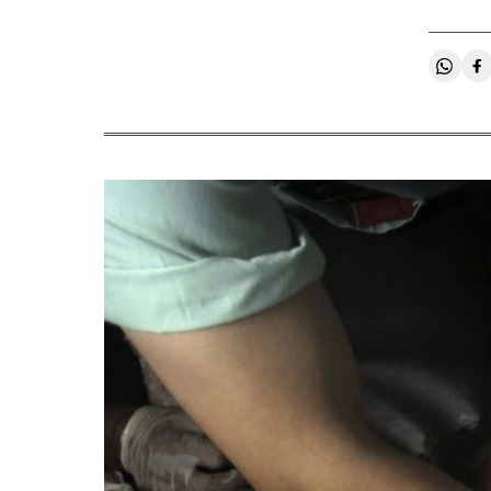
Compa
C