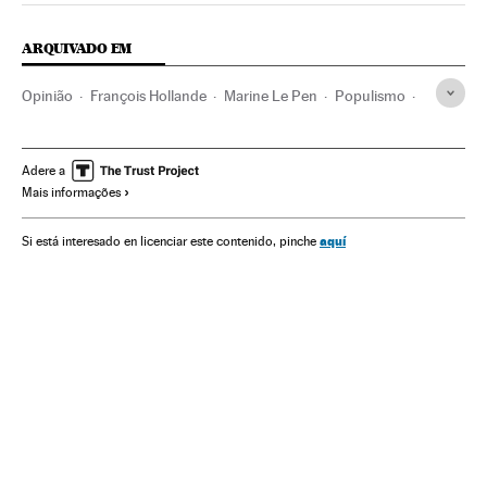
ARQUIVADO EM
Opinião
François Hollande
Marine Le Pen
Populismo
França
Eleições municipais
UMP
Partidos políticos
Mal-estar social
Europa Ocidental
Eleições
Adere a
Mais informações
Problemas sociais
Ideologias
Europa
Política
Sociedade
aquí
Si está interesado en licenciar este contenido, pinche