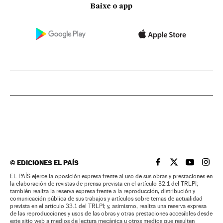
Baixe o app
©
EDICIONES EL PAÍS
EL PAÍS BRASIL EN
EL PAÍS BRASI
EL PAÍS B
EL PA
EL PAÍS ejerce la oposición expresa frente al uso de sus obras y prestaciones en
la elaboración de revistas de prensa prevista en el artículo 32.1 del TRLPI;
también realiza la reserva expresa frente a la reproducción, distribución y
comunicación pública de sus trabajos y artículos sobre temas de actualidad
prevista en el artículo 33.1 del TRLPI; y, asimismo, realiza una reserva expresa
de las reproducciones y usos de las obras y otras prestaciones accesibles desde
este sitio web a medios de lectura mecánica u otros medios que resulten