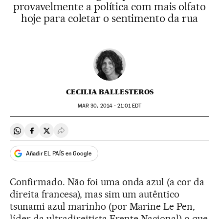
provavelmente a política com mais olfato
hoje para coletar o sentimento da rua
CECILIA BALLESTEROS
MAR
30, 2014 - 21:01
EDT
Compartir en Whatsapp
Compartir en Facebook
Compartir en Twitter
Desplegar Redes Sociales
Añadir EL PAÍS en Google
Confirmado. Não foi uma onda azul (a cor da
direita francesa), mas sim um autêntico
tsunami azul marinho (por Marine Le Pen,
líder da ultradireitista Frente Nacional) o que