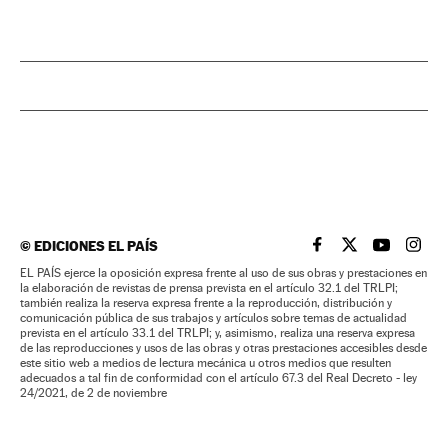
©
EDICIONES EL PAÍS
EL PAÍS BRASIL EN
EL PAÍS BRASI
EL PAÍS B
EL PA
EL PAÍS ejerce la oposición expresa frente al uso de sus obras y prestaciones en
la elaboración de revistas de prensa prevista en el artículo 32.1 del TRLPI;
también realiza la reserva expresa frente a la reproducción, distribución y
comunicación pública de sus trabajos y artículos sobre temas de actualidad
prevista en el artículo 33.1 del TRLPI; y, asimismo, realiza una reserva expresa
de las reproducciones y usos de las obras y otras prestaciones accesibles desde
este sitio web a medios de lectura mecánica u otros medios que resulten
adecuados a tal fin de conformidad con el artículo 67.3 del Real Decreto - ley
24/2021, de 2 de noviembre