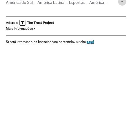
América do Sul
América Latina
Esportes
América
Sociedade
Copa do Mundo 2014
Desigualdade social
Copa do Mundo Futebol
Pobreza
Estado São Paulo
Adere a
Mais informações
Futebol
Brasil
Competições
Problemas sociais
Planeta Futuro
aquí
Si está interesado en licenciar este contenido, pinche