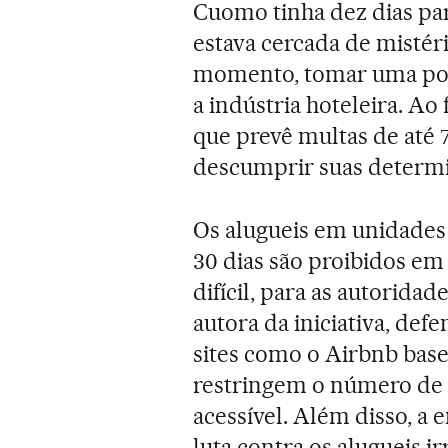
Cuomo tinha dez dias par
estava cercada de mistéri
momento, tomar uma posi
a indústria hoteleira. Ao 
que prevê multas de até 7
descumprir suas determ
Os alugueis em unidades 
30 dias são proibidos em
difícil, para as autoridad
autora da iniciativa, de
sites como o Airbnb base
restringem o número de 
acessível. Além disso, a
luta contra os alugueis ir