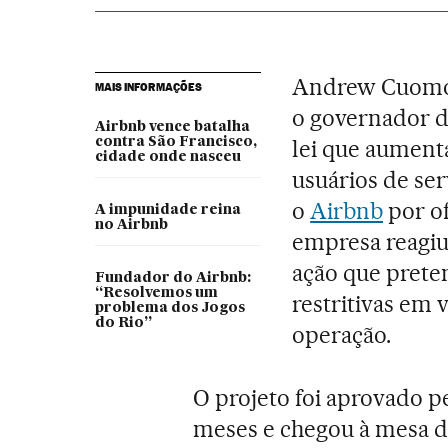
Andrew Cuomo n
MAIS INFORMAÇÕES
o governador 
Airbnb vence batalha
contra São Francisco,
lei que aument
cidade onde nasceu
usuários de se
o
Airbnb
por of
A impunidade reina
no Airbnb
empresa reagi
ação que preten
Fundador do Airbnb:
“Resolvemos um
restritivas em 
problema dos Jogos
do Rio”
operação.
O projeto foi aprovado pe
meses e chegou à mesa d