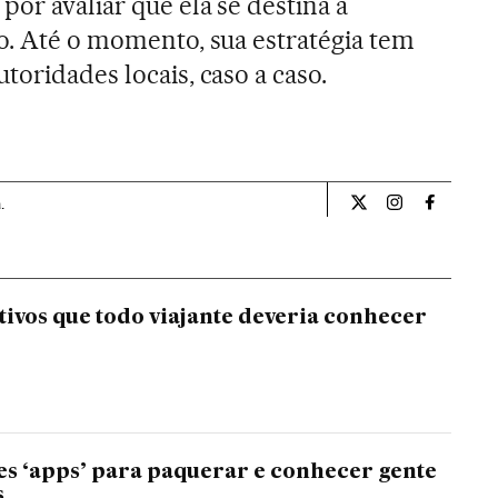
por avaliar que ela se destina a
ro. Até o momento, sua estratégia tem
toridades locais, caso a caso.
.
Economia El País B
Economia El P
Economia
ativos que todo viajante deveria conhecer
s ‘apps’ para paquerar e conhecer gente
s