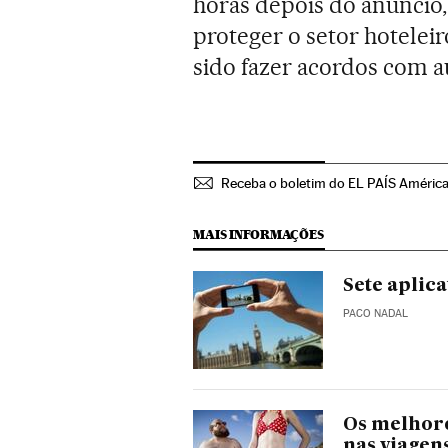
horas depois do anúncio, 
proteger o setor hotelei
sido fazer acordos com au
Receba o boletim do EL PAÍS América
MAIS INFORMAÇÕES
Sete aplic
PACO NADAL
Os melhore
nas viagen