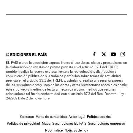
©
EDICIONES EL PAÍS
EL PAÍS BRASIL EN
EL PAÍS BRASI
EL PAÍS B
EL PA
EL PAÍS ejerce la oposición expresa frente al uso de sus obras y prestaciones en
la elaboración de revistas de prensa prevista en el artículo 32.1 del TRLPI;
también realiza la reserva expresa frente a la reproducción, distribución y
comunicación pública de sus trabajos y artículos sobre temas de actualidad
prevista en el artículo 33.1 del TRLPI; y, asimismo, realiza una reserva expresa
de las reproducciones y usos de las obras y otras prestaciones accesibles desde
este sitio web a medios de lectura mecánica u otros medios que resulten
adecuados a tal fin de conformidad con el artículo 67.3 del Real Decreto - ley
24/2021, de 2 de noviembre
Contacto
Venta de contenidos
Aviso legal
Política cookies
Política de privacidad
Mapa
Suscripciones EL PAÍS
Suscripciones empresas
RSS
Índice
Noticias de hoy