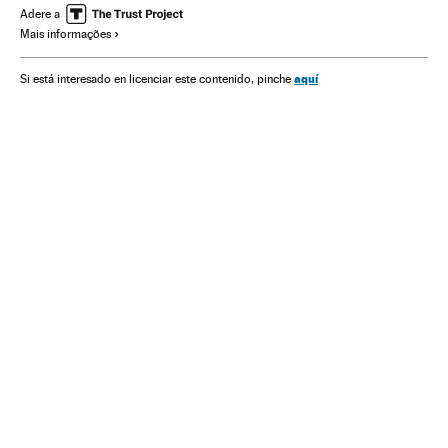
Política ambiental
Política económica
Política energética
Adere a
Mais informações
aquí
Si está interesado en licenciar este contenido, pinche