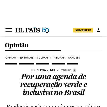
Pular para o conteúdo
SUSCRÍBETE
Opinião
OPINIÃO
EDITORIAIS
COLUNAS
TRIBUNAS
ANÁLISES
ECONOMIA VERDE
i
TRIBUNA
Por uma agenda de
recuperação verde e
inclusiva no Brasil
Pandemia acelerou mudanças na política