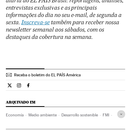
diária do EL PAÍS Brasil: reportagens, análises,
entrevistas exclusivas e as principais
informações do dia no seu e-mail, de segunda a
sexta.
Inscreva-se
também para receber nossa
newsletter semanal aos sábados, com os
destaques da cobertura na semana.
Receba o boletim do EL PAÍS América
Opiniao El País Brasil en Twitter
Opiniao El País Brasil en Instagram
Opiniao El País Brasil en Facebook
ARQUIVADO EM
Economía
Medio ambiente
Desarrollo sostenible
FMI
Ecología
Pobreza
Cambio climático
Brasil
Política