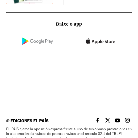
Baixe o app
©
EDICIONES EL PAÍS
EL PAÍS BRASIL EN
EL PAÍS BRASI
EL PAÍS B
EL PA
EL PAÍS ejerce la oposición expresa frente al uso de sus obras y prestaciones en
la elaboración de revistas de prensa prevista en el artículo 32.1 del TRLPI;