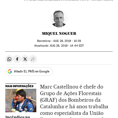
MIQUEL NOGUER
Barcelona -
AUG
28, 2019 - 10:29
atualizado:
AUG
28, 2019 - 14:44
EDT
Compartir en Whatsapp
Compartir en Facebook
Compartir en Twitter
Desplegar Redes Sociales
Añadir EL PAÍS en Google
Marc Castellnou é chefe do
MAIS INFORMAÇÕES
Grupo de Ações Florestais
(GRAF) dos Bombeiros da
Catalunha e há anos trabalha
como especialista da União
Incêndios na