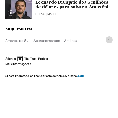
Leonardo DiCaprio doa 5 milhões
de dólares para salvar a Amazônia
EL PAÍS
| MADRI
ARQUIVADO EM
América do Sul
Acontecimentos
América
Desenvolvimento sustentável
Meio ambiente
Amazônia
Bombeiros
Incêndios florestais
Reservas naturais
Adere a
Mais informações
Incêndios
Serviços emergência
Acidentes
Espaços naturais
Emergências
aquí
Si está interesado en licenciar este contenido, pinche