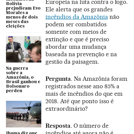
Europeia na luta contra o fogo.
Bolívia
Ele alerta que os grandes
prejudicam Evo
Morales a
incêndios da Amazônia
não
menos de dois
meses das
podem ser combatidos
eleições
somente com meios de
extinção e que é preciso
abordar uma mudança
baseada na prevenção e na
gestão da paisagem.
Na guerra
sobre a
Pergunta
. Na Amazônia foram
Amazônia, o
Brasil ganhou e
registrados nesse ano 85% a
Bolsonaro
perdeu
mais de incêndios do que em
2018. Até que ponto isso é
extraordinário?
Resposta
. O número de
incêndios até agora não é
Ibama diz que