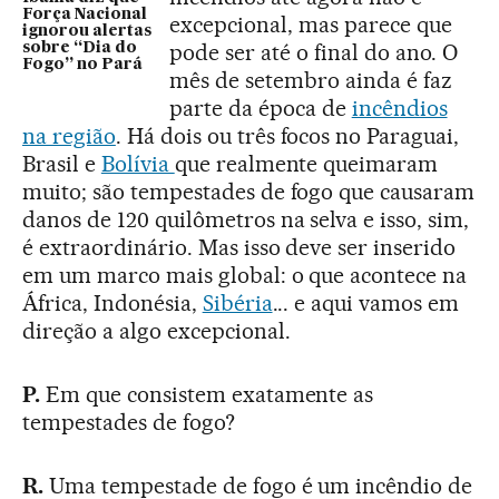
Força Nacional
excepcional, mas parece que
ignorou alertas
pode ser até o final do ano. O
sobre “Dia do
Fogo” no Pará
mês de setembro ainda é faz
parte da época de
incêndios
na região
. Há dois ou três focos no Paraguai,
Brasil e
Bolívia
que realmente queimaram
muito; são tempestades de fogo que causaram
danos de 120 quilômetros na selva e isso, sim,
é extraordinário. Mas isso deve ser inserido
em um marco mais global: o que acontece na
África, Indonésia,
Sibéria
... e aqui vamos em
direção a algo excepcional.
P.
Em que consistem exatamente as
tempestades de fogo?
R.
Uma tempestade de fogo é um incêndio de