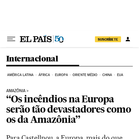
Pular para o conteúdo
SUSCRÍBETE
Internacional
AMÉRICA LATINA
ÁFRICA
EUROPA
ORIENTE MÉDIO
CHINA
EUA
AMAZÔNIA
“Os incêndios na Europa
serão tão devastadores como
os da Amazônia”
Para Castellnou, a Europa, mais do que