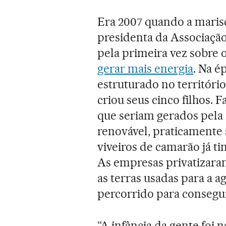
Era 2007 quando a maris
presidenta da Associaç
pela primeira vez sobre o
gerar mais energia
. Na é
estruturado no território
criou seus cinco
filhos. 
que seriam gerados pela 
renovável, praticamente 
viveiros de camarão já t
As empresas privatizar
as terras usadas para a 
percorrido para consegui
“A infância da gente foi 