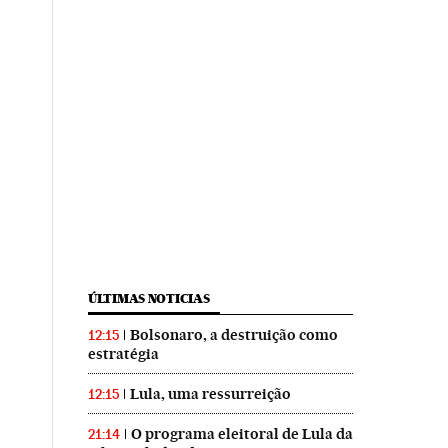
ÚLTIMAS NOTICIAS
Bolsonaro, a destruição como
12:15
estratégia
Lula, uma ressurreição
12:15
O programa eleitoral de Lula da
21:14