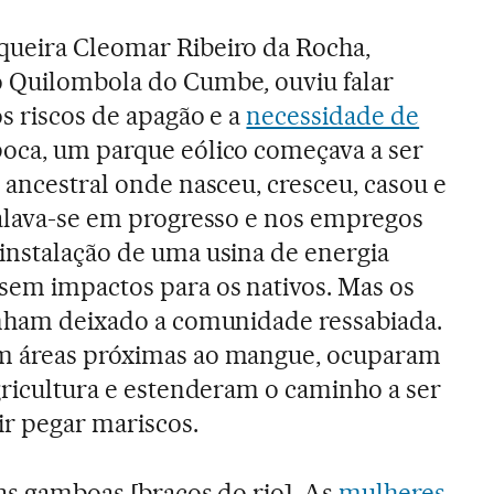
queira Cleomar Ribeiro da Rocha,
ão Quilombola do Cumbe
,
ouviu falar
s riscos de apagão e a
necessidade de
poca, um parque eólico começava a ser
 ancestral onde nasceu, cresceu, casou e
Falava-se em progresso e nos empregos
instalação de uma usina de energia
sem impactos para os nativos. Mas os
inham deixado a comunidade ressabiada.
am áreas próximas ao mangue, ocuparam
agricultura e estenderam o caminho a ser
r pegar mariscos.
nas gamboas [braços do rio]. As
mulheres