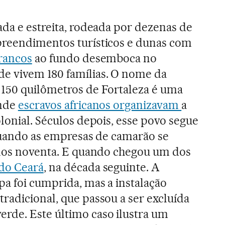
ada e estreita, rodeada por dezenas de
preendimentos turísticos e dunas com
brancos
ao fundo desemboca no
e vivem 180 famílias. O nome da
 150 quilômetros de Fortaleza é uma
onde
escravos africanos organizavam
a
lonial. Séculos depois, esse povo segue
 quando as empresas de camarão se
anos noventa. E quando chegou um dos
 do Ceará
, na década seguinte. A
a foi cumprida, mas a instalação
radicional, que passou a ser excluída
rde. Este último caso ilustra um