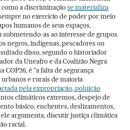
s como a discriminação
se materializa
 sempre no exercício de poder por meio
rupos humanos de seus espaços,
u submetendo-as ao interesse de grupos
s negros, indígenas, pescadores ou
resultado disso, segundo o historiador
ador da Uneafro e da Coalizão Negra
na COP26, é “a falta de segurança
s urbanos e rurais de maioria
ctada pela expropriação, poluição
entos climáticos extremos, despejo de
mento básico, enchentes, deslizamentos,
 ele argumenta, discutir justiça climática
o racial.