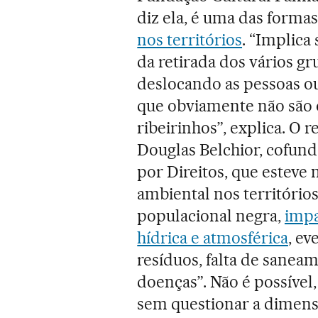
diz ela, é uma das forma
nos territórios
. “Implica
da retirada dos vários g
deslocando as pessoas o
que obviamente não são o
ribeirinhos”, explica. O 
Douglas Belchior, cofund
por Direitos, que esteve 
ambiental nos território
populacional negra,
impa
hídrica e atmosférica
, ev
resíduos, falta de sanea
doenças”. Não é possível,
sem questionar a dimensã