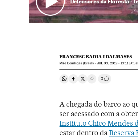
Defensores da Floresta - te
FRANCESC BADIA I DALMASES
Mãe Domingas (Brasil) -
JUL
03, 2019 - 13:11
atua
0
Compartir en Whatsapp
Compartir en Facebook
Compartir en Twitter
Desplegar Redes Soci
Comentários
A chegada do barco ao 
ser acessado com a obte
Instituto Chico Mendes 
estar dentro da
Reserva 