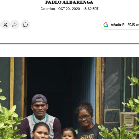
PABLO ALBARENGA
Colombia -
OCT
20, 2020 - 13:32
EDT
Añadir EL PAÍS e
rtir en Whatsapp
ompartir en Facebook
Compartir en Twitter
Desplegar Redes Sociales
Comentários