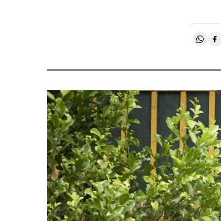
Compa
C