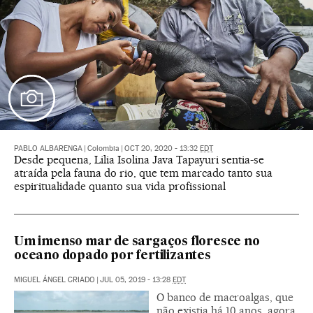
PABLO ALBARENGA
|
Colombia
|
OCT 20, 2020 - 13:32
EDT
Desde pequena, Lilia Isolina Java Tapayuri sentia-se
atraída pela fauna do rio, que tem marcado tanto sua
espiritualidade quanto sua vida profissional
Um imenso mar de sargaços floresce no
oceano dopado por fertilizantes
MIGUEL ÁNGEL CRIADO
|
JUL 05, 2019 - 13:28
EDT
O banco de macroalgas, que
não existia há 10 anos, agora