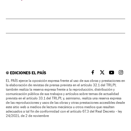
©
EDICIONES EL PAÍS
EL PAÍS BRASIL EN
EL PAÍS BRASI
EL PAÍS B
EL PA
EL PAÍS ejerce la oposición expresa frente al uso de sus obras y prestaciones en
la elaboración de revistas de prensa prevista en el artículo 32.1 del TRLPI;
también realiza la reserva expresa frente a la reproducción, distribución y
comunicación pública de sus trabajos y artículos sobre temas de actualidad
prevista en el artículo 33.1 del TRLPI; y, asimismo, realiza una reserva expresa
de las reproducciones y usos de las obras y otras prestaciones accesibles desde
este sitio web a medios de lectura mecánica u otros medios que resulten
adecuados a tal fin de conformidad con el artículo 67.3 del Real Decreto - ley
24/2021, de 2 de noviembre