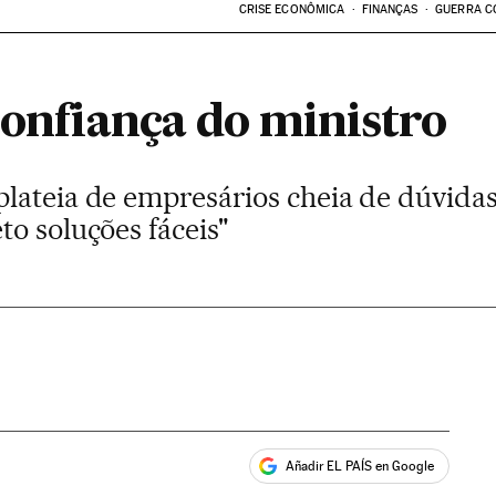
CRISE ECONÔMICA
FINANÇAS
GUERRA C
confiança do ministro
lateia de empresários cheia de dúvidas
o soluções fáceis"
Añadir EL PAÍS en Google
ales