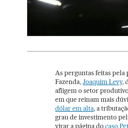
As perguntas feitas pela
Fazenda,
Joaquim Levy
,
afligem o setor produti
em que reinam mais dúvi
dólar em alta
, a tributa
grau de investimento pel
virar a página do
caso Pe