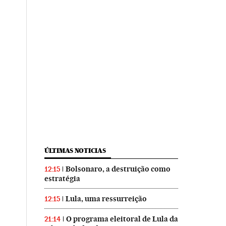
ÚLTIMAS NOTICIAS
Bolsonaro, a destruição como
12:15
estratégia
Lula, uma ressurreição
12:15
O programa eleitoral de Lula da
21:14