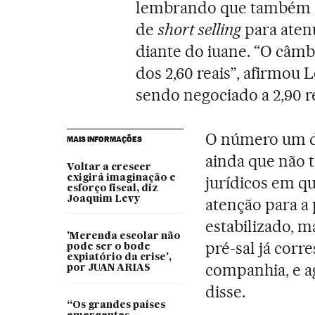
lembrando que também a
de
short selling
para aten
diante do iuane. “O câmbi
dos 2,60 reais”, afirmou 
sendo negociado a 2,90 re
O número um d
MAIS INFORMAÇÕES
ainda que não 
Voltar a crescer
exigirá imaginação e
jurídicos em qu
esforço fiscal, diz
Joaquim Levy
atenção para a 
estabilizado, m
'Merenda escolar não
pré-sal já cor
pode ser o bode
expiatório da crise',
companhia, e a
por JUAN ARIAS
disse.
“Os grandes países