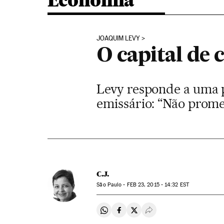
Economia
JOAQUIM LEVY
O capital de 
Levy responde a uma p
emissário: “Não promet
C.J.
São Paulo -
FEB
23, 2015 - 14:32
EST
Compartir en Whatsapp
Compartir en Facebook
Compartir en Twitter
Desplegar Redes Soci