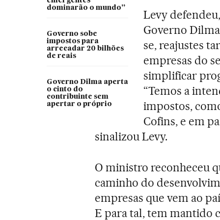
emergentes
dominarão o mundo”
Levy defendeu,
Governo Dilma a
Governo sobe
impostos para
se, reajustes ta
arrecadar 20 bilhões
de reais
empresas do s
simplificar pr
Governo Dilma aperta
“Temos a intenç
o cinto do
contribuinte sem
impostos, como
apertar o próprio
Cofins, e em pa
sinalizou Levy.
O ministro reconheceu q
caminho do desenvolvime
empresas que vem ao paí
E para tal, tem mantido