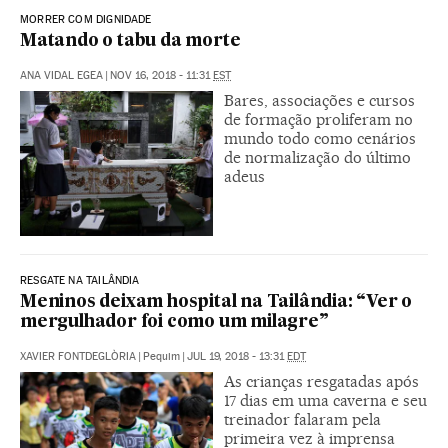
MORRER COM DIGNIDADE
Matando o tabu da morte
ANA VIDAL EGEA
|
NOV 16, 2018 - 11:31
EST
Bares, associações e cursos
de formação proliferam no
mundo todo como cenários
de normalização do último
adeus
RESGATE NA TAILÂNDIA
Meninos deixam hospital na Tailândia: “Ver o
mergulhador foi como um milagre”
XAVIER FONTDEGLÒRIA
|
Pequim
|
JUL 19, 2018 - 13:31
EDT
As crianças resgatadas após
17 dias em uma caverna e seu
treinador falaram pela
primeira vez à imprensa