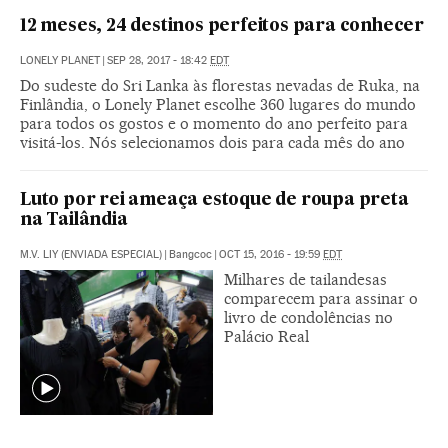
12 meses, 24 destinos perfeitos para conhecer
LONELY PLANET
|
SEP 28, 2017 - 18:42
EDT
Do sudeste do Sri Lanka às florestas nevadas de Ruka, na
Finlândia, o Lonely Planet escolhe 360 lugares do mundo
para todos os gostos e o momento do ano perfeito para
visitá-los. Nós selecionamos dois para cada mês do ano
Luto por rei ameaça estoque de roupa preta
na Tailândia
M.V. LIY (ENVIADA ESPECIAL)
|
Bangcoc
|
OCT 15, 2016 - 19:59
EDT
Milhares de tailandesas
comparecem para assinar o
livro de condolências no
Palácio Real