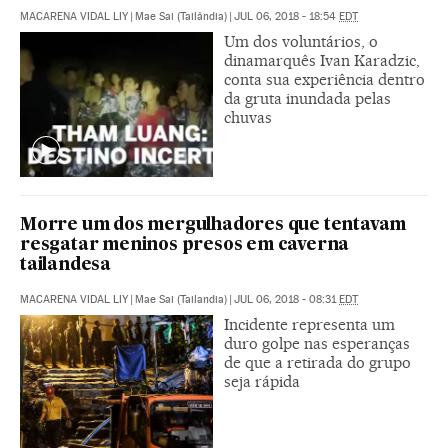
MACARENA VIDAL LIY
|
Mae Sai (Tailândia)
|
JUL 06, 2018 - 18:54
EDT
Um dos voluntários, o
dinamarquês Ivan Karadzic,
conta sua experiência dentro
da gruta inundada pelas
chuvas
Morre um dos mergulhadores que tentavam
resgatar meninos presos em caverna
tailandesa
MACARENA VIDAL LIY
|
Mae Sai (Tailandia)
|
JUL 06, 2018 - 08:31
EDT
Incidente representa um
duro golpe nas esperanças
de que a retirada do grupo
seja rápida