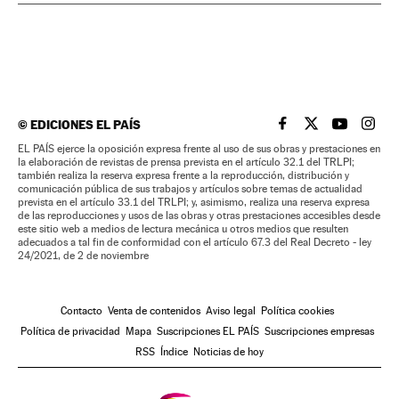
©
EDICIONES EL PAÍS
EL PAÍS BRASIL EN
EL PAÍS BRASI
EL PAÍS B
EL PA
EL PAÍS ejerce la oposición expresa frente al uso de sus obras y prestaciones en
la elaboración de revistas de prensa prevista en el artículo 32.1 del TRLPI;
también realiza la reserva expresa frente a la reproducción, distribución y
comunicación pública de sus trabajos y artículos sobre temas de actualidad
prevista en el artículo 33.1 del TRLPI; y, asimismo, realiza una reserva expresa
de las reproducciones y usos de las obras y otras prestaciones accesibles desde
este sitio web a medios de lectura mecánica u otros medios que resulten
adecuados a tal fin de conformidad con el artículo 67.3 del Real Decreto - ley
24/2021, de 2 de noviembre
Contacto
Venta de contenidos
Aviso legal
Política cookies
Política de privacidad
Mapa
Suscripciones EL PAÍS
Suscripciones empresas
RSS
Índice
Noticias de hoy