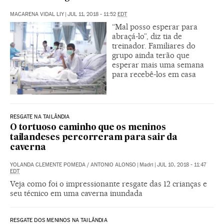
MACARENA VIDAL LIY
|
JUL 11, 2018 - 11:52
EDT
“Mal posso esperar para
abraçá-lo”, diz tia de
treinador. Familiares do
grupo ainda terão que
esperar mais uma semana
para recebê-los em casa
RESGATE NA TAILÂNDIA
O tortuoso caminho que os meninos
tailandeses percorreram para sair da
caverna
YOLANDA CLEMENTE POMEDA
/
ANTONIO ALONSO
|
Madri
|
JUL 10, 2018 - 11:47
EDT
Veja como foi o impressionante resgate das 12 crianças e
seu técnico em uma caverna inundada
RESGATE DOS MENINOS NA TAILÂNDIA