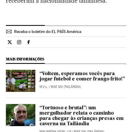
receberam a nacionalidade tailandesa.
Receba o boletim do EL PAÍS América
Internacional El País Brasil en Twitter
Internacional El País Brasil en Instagram
Internacional El País Brasil en Facebook
MAIS INFORMAÇÕES
“Voltem, esperamos vocês para
jogar futebol e comer frango frito!”
M.V.L.
| MAE SAI (TAILÂNDIA)
“Tortuoso e brutal”: um
mergulhador relata o caminho
para chegar às crianças presas em
caverna na Tailândia
MACARENA VIDAL LIY
| MAE SAI (TAILÂNDIA)