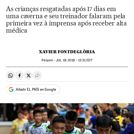
As crianças resgatadas após 17 dias em
uma caverna e seu treinador falaram pela
primeira vez à imprensa após receber alta
médica
XAVIER FONTDEGLÒRIA
Pequim -
JUL
19, 2018 - 13:31
EDT
Compartir en Whatsapp
Compartir en Facebook
Compartir en Twitter
Desplegar Redes Sociales
Añadir EL PAÍS en Google