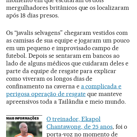
momento em que escutaram os dois
mergulhadores britânicos que os localizaram
após 18 dias presos.
Os “javalis selvagens” chegaram vestidos com
as camisas de sua equipe e jogaram um pouco
em um pequeno e improvisado campo de
futebol. Depois se sentaram em bancos ao
lado de alguns médicos que cuidaram deles e
parte da equipe de resgate para explicar
como viveram os longos dias de
confinamento na caverna e
a complicada e
perigosa operação de resgate
que manteve
apreensivos toda a Tailândia e meio mundo.
O treinador, Ekapol
MAIS INFORMAÇÕES
Chantawong, de 25 anos
, foi o
porta-voz no momento de