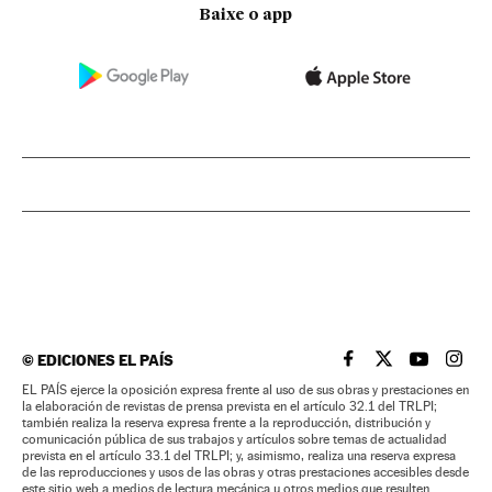
Baixe o app
©
EDICIONES EL PAÍS
EL PAÍS BRASIL EN
EL PAÍS BRASI
EL PAÍS B
EL PA
EL PAÍS ejerce la oposición expresa frente al uso de sus obras y prestaciones en
la elaboración de revistas de prensa prevista en el artículo 32.1 del TRLPI;
también realiza la reserva expresa frente a la reproducción, distribución y
comunicación pública de sus trabajos y artículos sobre temas de actualidad
prevista en el artículo 33.1 del TRLPI; y, asimismo, realiza una reserva expresa
de las reproducciones y usos de las obras y otras prestaciones accesibles desde
este sitio web a medios de lectura mecánica u otros medios que resulten