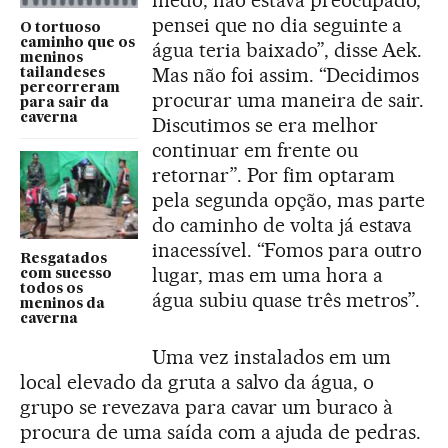
medo, não estava preocupado,
pensei que no dia seguinte a
O tortuoso
caminho que os
água teria baixado”, disse Aek.
meninos
Mas não foi assim. “Decidimos
tailandeses
percorreram
procurar uma maneira de sair.
para sair da
caverna
Discutimos se era melhor
continuar em frente ou
retornar”. Por fim optaram
pela segunda opção, mas parte
do caminho de volta já estava
inacessível. “Fomos para outro
Resgatados
lugar, mas em uma hora a
com sucesso
todos os
água subiu quase três metros”.
meninos da
caverna
Uma vez instalados em um
local elevado da gruta a salvo da água, o
grupo se revezava para cavar um buraco à
procura de uma saída com a ajuda de pedras.