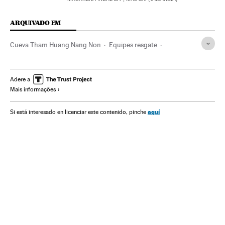
ARQUIVADO EM
Cueva Tham Huang Nang Non
Equipes resgate
Tailândia
Resgate vítimas
Sudeste asiático
Emergências
Ásia
Acontecimentos
Adere a
Mais informações
aquí
Si está interesado en licenciar este contenido, pinche